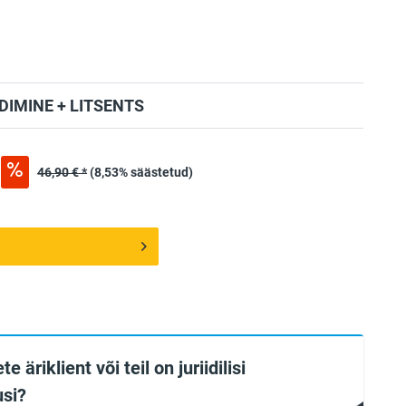
IMINE + LITSENTS
46,90 € *
(8,53% säästetud)
te äriklient või teil on juriidilisi
si?