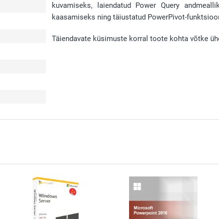
kuvamiseks, laiendatud Power Query andmealli
kaasamiseks ning täiustatud PowerPivot-funktsioon
Täiendavate küsimuste korral toote kohta võtke üh