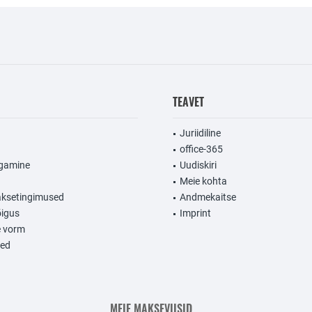
TEAVET
Juriidiline
office-365
agamine
Uudiskiri
Meie kohta
aksetingimused
Andmekaitse
igus
Imprint
e vorm
sed
MEIE MAKSEVIISID