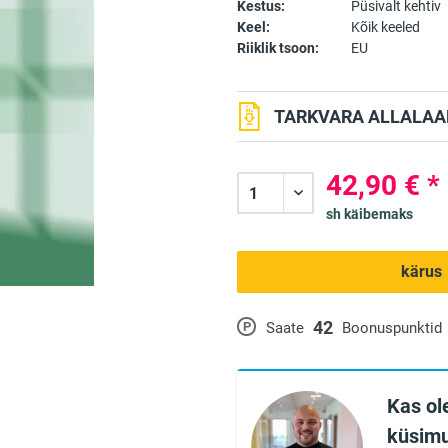
Kestus:
Püsivalt kehtiv
Keel:
Kõik keeled
Riiklik tsoon:
EU
TARKVARA ALLALAAD
42,90 € *
sh käibemaks
kärus
42
P
Saate
Boonuspunktid
Kas ole
küsimu