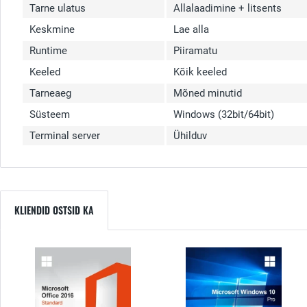
Tarne ulatus
Allalaadimine + litsents
Keskmine
Lae alla
Runtime
Piiramatu
Keeled
Kõik keeled
Tarneaeg
Mõned minutid
Süsteem
Windows (32bit/64bit)
Terminal server
Ühilduv
KLIENDID OSTSID KA