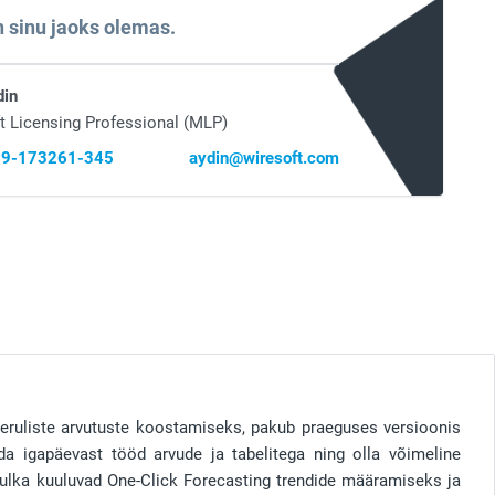
 sinu jaoks olemas.
din
t Licensing Professional (MLP)
 69-173261-345
aydin@wiresoft.com
eeruliste arvutuste koostamiseks, pakub praeguses versioonis
ada igapäevast tööd arvude ja tabelitega ning olla võimeline
hulka kuuluvad One-Click Forecasting trendide määramiseks ja