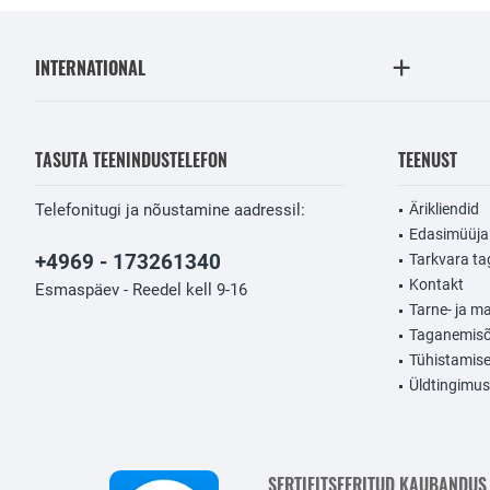
INTERNATIONAL
TASUTA TEENINDUSTELEFON
TEENUST
Telefonitugi ja nõustamine aadressil:
Ärikliendid
Edasimüüja
+4969 - 173261340
Tarkvara t
Kontakt
Esmaspäev - Reedel kell 9-16
Tarne- ja m
Taganemisõ
Tühistamis
Üldtingimu
SERTIFITSEERITUD KAUBANDUS