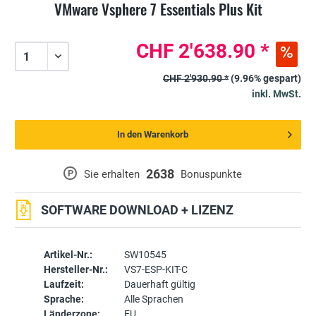
VMware Vsphere 7 Essentials Plus Kit
CHF 2'638.90 *
CHF 2'930.90 *
(9.96% gespart)
inkl. MwSt.
In den Warenkorb
2638
P
Sie erhalten
Bonuspunkte
SOFTWARE DOWNLOAD + LIZENZ
Artikel-Nr.:
SW10545
Hersteller-Nr.:
VS7-ESP-KIT-C
Laufzeit:
Dauerhaft gültig
Sprache:
Alle Sprachen
Länderzone:
EU