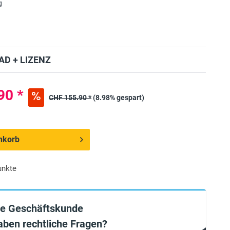
g
D + LIZENZ
90 *
CHF 155.90 *
(8.98% gespart)
nkorb
unkte
ie Geschäftskunde
aben rechtliche Fragen?