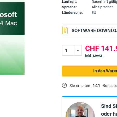
Laufzeit:
Dauerhaft gülti
Sprache:
Alle Sprachen
Länderzone:
EU
SOFTWARE DOWNLOA
CHF 141.
inkl. MwSt.
In den Ware
141
P
Sie erhalten
Bonusp
Sind S
oder h