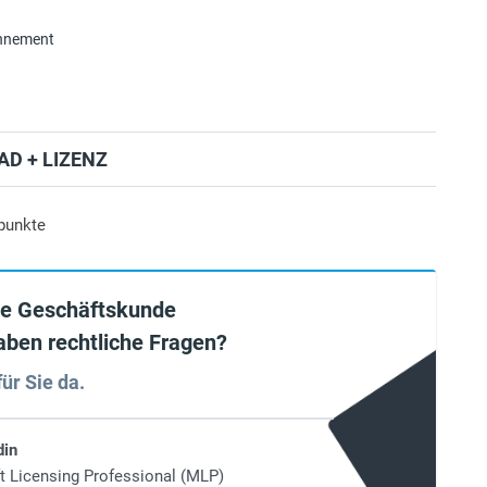
onnement
D + LIZENZ
punkte
ie Geschäftskunde
aben rechtliche Fragen?
für Sie da.
din
t Licensing Professional (MLP)