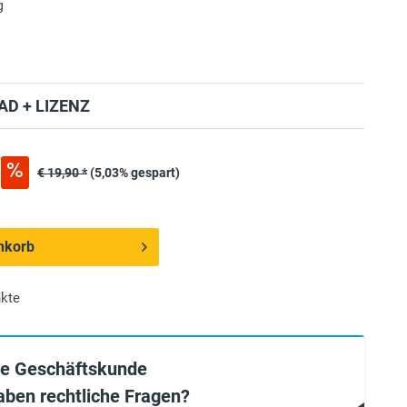
g
D + LIZENZ
€ 19,90 *
(5,03% gespart)
nkorb
kte
ie Geschäftskunde
aben rechtliche Fragen?