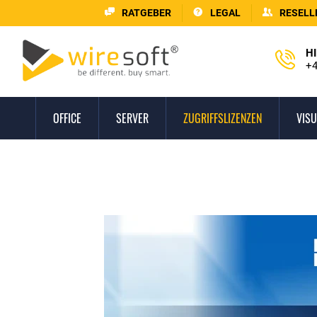
RATGEBER
LEGAL
RESELL
HI
+4
OFFICE
SERVER
ZUGRIFFSLIZENZEN
VISU