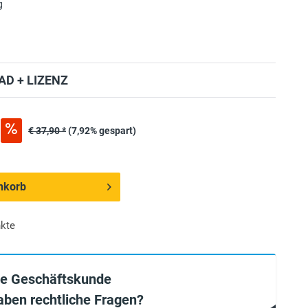
g
D + LIZENZ
€ 37,90 *
(7,92% gespart)
nkorb
kte
ie Geschäftskunde
aben rechtliche Fragen?