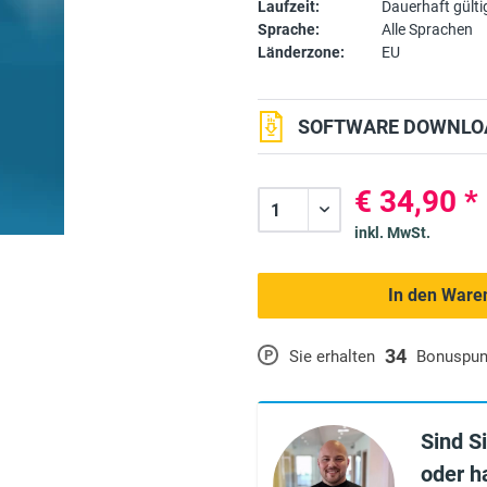
Laufzeit:
Dauerhaft gülti
Sprache:
Alle Sprachen
Länderzone:
EU
SOFTWARE DOWNLOA
€ 34,90 *
inkl. MwSt.
In den Ware
34
P
Sie erhalten
Bonuspun
Sind S
oder h