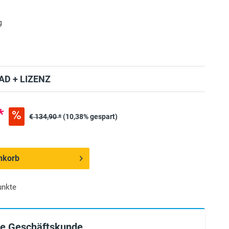
g
D + LIZENZ
*
€ 134,90 *
(10,38% gespart)
nkorb
unkte
ie Geschäftskunde