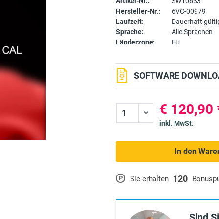
Artikel-Nr.:
SW10633
Hersteller-Nr.:
6VC-00979
Laufzeit:
Dauerhaft gülti
Sprache:
Alle Sprachen
Länderzone:
EU
SOFTWARE DOWNLOA
€ 120,90 
inkl. MwSt.
In den Ware
120
P
Sie erhalten
Bonusp
Sind S