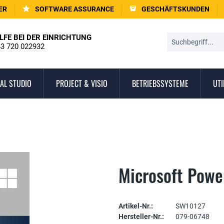
ER
SOFTWARE ASSURANCE
GESCHÄFTSKUNDEN
LFE BEI DER EINRICHTUNG
3 720 022932
AL STUDIO
PROJECT & VISIO
BETRIEBSSYSTEME
UTI
Microsoft Powe
Artikel-Nr.:
SW10127
Hersteller-Nr.:
079-06748