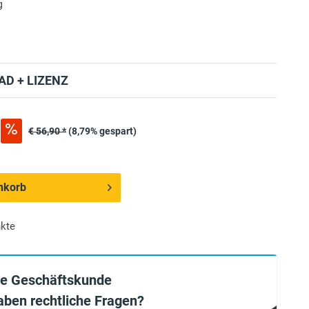
g
D + LIZENZ
€ 56,90 *
(8,79% gespart)
nkorb
kte
ie Geschäftskunde
aben rechtliche Fragen?