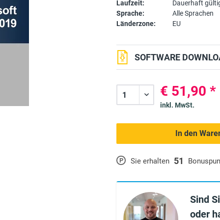
Laufzeit:
Dauerhaft gülti
Sprache:
Alle Sprachen
Länderzone:
EU
SOFTWARE DOWNLOA
€ 51,90 *
inkl. MwSt.
In den Ware
51
P
Sie erhalten
Bonuspun
Sind S
oder h