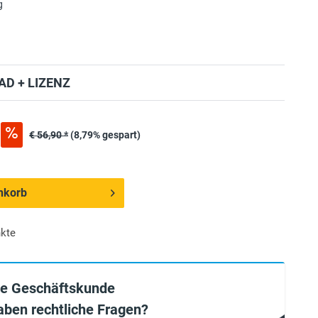
g
D + LIZENZ
€ 56,90 *
(8,79% gespart)
nkorb
kte
ie Geschäftskunde
aben rechtliche Fragen?