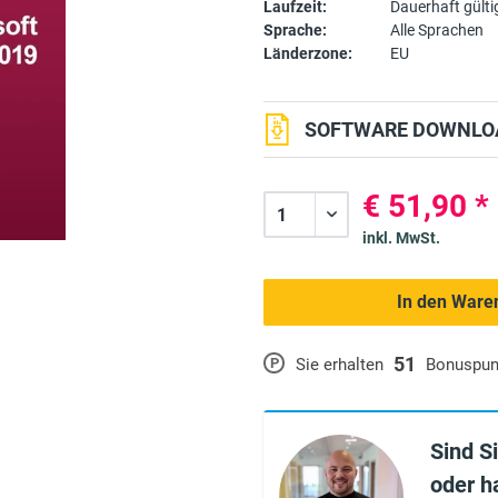
Laufzeit:
Dauerhaft gülti
Sprache:
Alle Sprachen
Länderzone:
EU
SOFTWARE DOWNLOA
€ 51,90 *
inkl. MwSt.
In den Ware
51
P
Sie erhalten
Bonuspun
Sind S
oder h