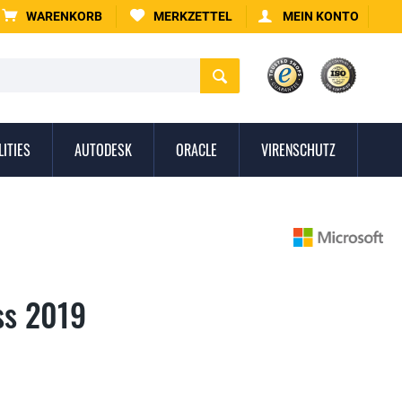
WARENKORB
MERKZETTEL
MEIN KONTO
LITIES
AUTODESK
ORACLE
VIRENSCHUTZ
ss 2019