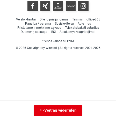
Verslo klientai
Dilerio prisijungimas
Teisinis
office-365
Pagalba / parama
Susisiekite su
Apie mus
Pristatymo ir mokėjimo sąlygos
Teisė atsisakyti sutarties
Duomenų apsauga
BSI
Atsakomybės apribojimai
* Visos kainos su PVM
© 2026 Copyright by Wiresoft | All rights reserved 2004-2025
Vertrag widerrufen