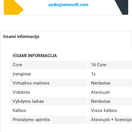
aydin@wiresoft.com
Išsami informacija
IŠSAMI INFORMACIJA
Core
16 Core
Įrenginiai
1x
Virtualios mašinos
Neribotas
Vidutinis
Atsisiųsti
Vykdymo laikas
Neribotas
Kalbos
Visos kalbos
Pristatymo apimtis
Atsisiųsti + licencija