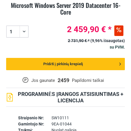
Microsoft Windows Server 2019 Datacenter 16-
Core
2 459,90 € *
2 731,90 € *
(9,96% išsaugotas)
su PVM.
Pridėti į pirkinių krepšelį
2459
P
Jūs gaunate
Papildomi taškai
PROGRAMINĖS ĮRANGOS ATSISIUNTIMAS +
LICENCIJA
Straipsnio Nr:
SW10111
Gamintojo Nr:
9EA-01044
Trukmė:
Nuolat galioja