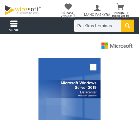
UŽRAŠŲ
PIRKINIŲ
MANO PASKYRA
KNYGELĖ
KREPŠELIS
MENIU