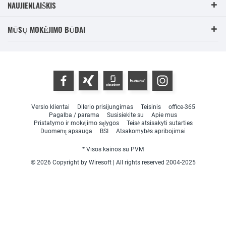
NAUJIENLAIŠKIS
MŪSŲ MOKĖJIMO BŪDAI
Verslo klientai
Dilerio prisijungimas
Teisinis
office-365
Pagalba / parama
Susisiekite su
Apie mus
Pristatymo ir mokėjimo sąlygos
Teisė atsisakyti sutarties
Duomenų apsauga
BSI
Atsakomybės apribojimai
* Visos kainos su PVM
© 2026 Copyright by Wiresoft | All rights reserved 2004-2025