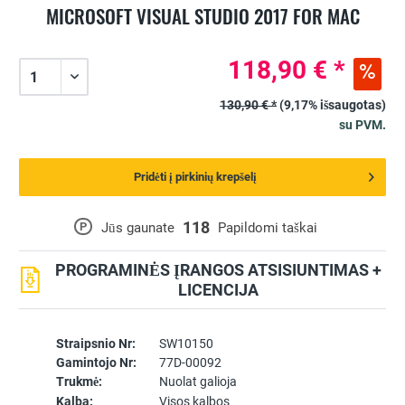
MICROSOFT VISUAL STUDIO 2017 FOR MAC
118,90 € *
130,90 € *
(9,17% išsaugotas)
su PVM.
Pridėti į pirkinių krepšelį
118
P
Jūs gaunate
Papildomi taškai
PROGRAMINĖS ĮRANGOS ATSISIUNTIMAS +
LICENCIJA
Straipsnio Nr:
SW10150
Gamintojo Nr:
77D-00092
Trukmė:
Nuolat galioja
Kalba:
Visos kalbos