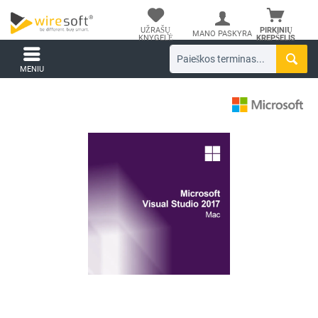
UŽRAŠŲ
PIRKINIŲ
MANO PASKYRA
KNYGELĖ
KREPŠELIS
MENIU