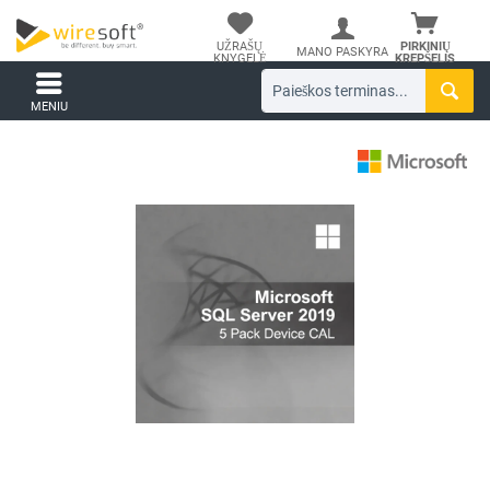
UŽRAŠŲ
PIRKINIŲ
MANO PASKYRA
KNYGELĖ
KREPŠELIS
MENIU