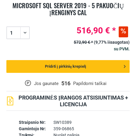
MICROSOFT SQL SERVER 2019 - 5 PAKUOČIŲ
ĮRENGINYS CAL
516,90 € *
572,90 € *
(9,77% išsaugotas)
su PVM.
Pridėti į pirkinių krepšelį
516
P
Jūs gaunate
Papildomi taškai
PROGRAMINĖS ĮRANGOS ATSISIUNTIMAS +
LICENCIJA
Straipsnio Nr:
SW10389
Gamintojo Nr:
359-06865
Trukmė:
Nuolat galioja