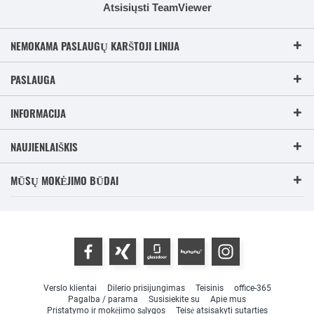
Atsisiųsti TeamViewer
NEMOKAMA PASLAUGŲ KARŠTOJI LINIJA
PASLAUGA
INFORMACIJA
NAUJIENLAIŠKIS
MŪSŲ MOKĖJIMO BŪDAI
Verslo klientai
Dilerio prisijungimas
Teisinis
office-365
Pagalba / parama
Susisiekite su
Apie mus
Pristatymo ir mokėjimo sąlygos
Teisė atsisakyti sutarties