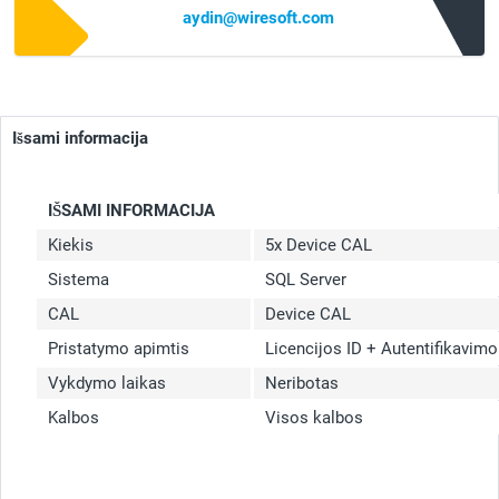
aydin@wiresoft.com
Išsami informacija
IŠSAMI INFORMACIJA
Kiekis
5x Device CAL
Sistema
SQL Server
CAL
Device CAL
Pristatymo apimtis
Licencijos ID + Autentifikavim
Vykdymo laikas
Neribotas
Kalbos
Visos kalbos