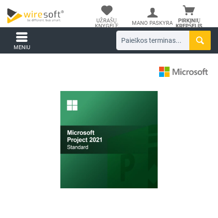
UŽRAŠŲ
PIRKINIŲ
MANO PASKYRA
KNYGELĖ
KREPŠELIS
MENIU