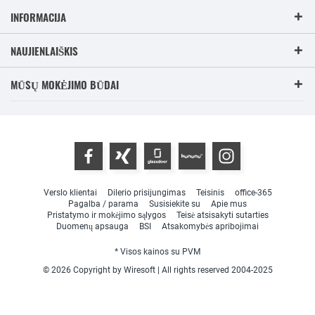
INFORMACIJA
NAUJIENLAIŠKIS
MŪSŲ MOKĖJIMO BŪDAI
Verslo klientai
Dilerio prisijungimas
Teisinis
office-365
Pagalba / parama
Susisiekite su
Apie mus
Pristatymo ir mokėjimo sąlygos
Teisė atsisakyti sutarties
Duomenų apsauga
BSI
Atsakomybės apribojimai
* Visos kainos su PVM
© 2026 Copyright by Wiresoft | All rights reserved 2004-2025