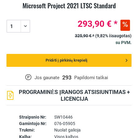
Microsoft Project 2021 LTSC Standard
293,90 € *
325,90 € *
(9,82% išsaugotas)
su PVM.
Pridėti į pirkinių krepšelį
293
P
Jūs gaunate
Papildomi taškai
PROGRAMINĖS ĮRANGOS ATSISIUNTIMAS +
LICENCIJA
Straipsnio Nr:
SW10446
Gamintojo Nr:
076-05905
Trukmė:
Nuolat galioja
Kalba:
Visos kalbos