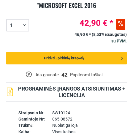
"MICROSOFT EXCEL 2016
42,90 € *
46,90 € *
(8,53% išsaugotas)
su PVM.
Pridėti į pirkinių krepšelį
42
P
Jūs gaunate
Papildomi taškai
PROGRAMINĖS ĮRANGOS ATSISIUNTIMAS +
LICENCIJA
Straipsnio Nr:
SW10124
Gamintojo Nr:
065-08572
Trukmė:
Nuolat galioja
Kalba:
Visos kalbos