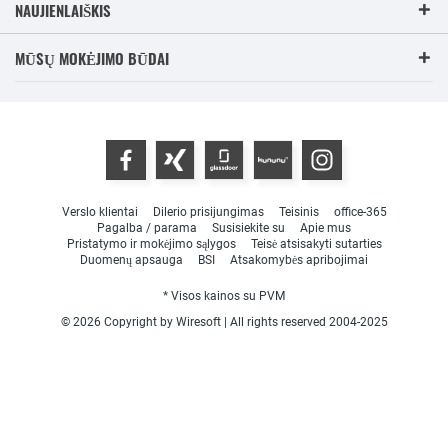
NAUJIENLAIŠKIS
MŪSŲ MOKĖJIMO BŪDAI
Verslo klientai
Dilerio prisijungimas
Teisinis
office-365
Pagalba / parama
Susisiekite su
Apie mus
Pristatymo ir mokėjimo sąlygos
Teisė atsisakyti sutarties
Duomenų apsauga
BSI
Atsakomybės apribojimai
* Visos kainos su PVM
© 2026 Copyright by Wiresoft | All rights reserved 2004-2025