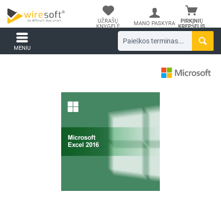
UŽRAŠŲ
PIRKINIŲ
MANO PASKYRA
KNYGELĖ
KREPŠELIS
MENIU