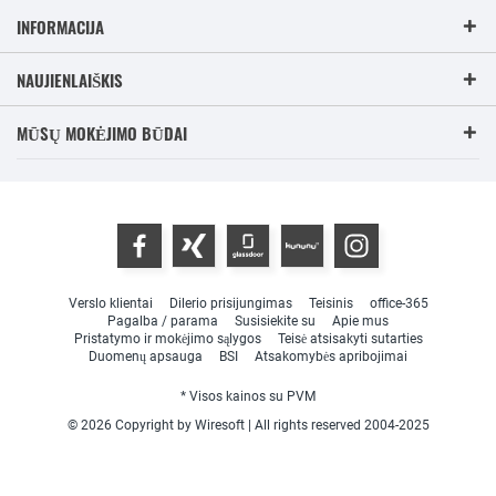
INFORMACIJA
NAUJIENLAIŠKIS
MŪSŲ MOKĖJIMO BŪDAI
Verslo klientai
Dilerio prisijungimas
Teisinis
office-365
Pagalba / parama
Susisiekite su
Apie mus
Pristatymo ir mokėjimo sąlygos
Teisė atsisakyti sutarties
Duomenų apsauga
BSI
Atsakomybės apribojimai
* Visos kainos su PVM
© 2026 Copyright by Wiresoft | All rights reserved 2004-2025