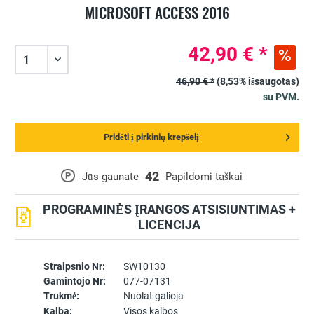
MICROSOFT ACCESS 2016
42,90 € *
46,90 € *
(8,53% išsaugotas)
su PVM.
Pridėti į pirkinių krepšelį
42
P
Jūs gaunate
Papildomi taškai
PROGRAMINĖS ĮRANGOS ATSISIUNTIMAS +
LICENCIJA
Straipsnio Nr:
SW10130
Gamintojo Nr:
077-07131
Trukmė:
Nuolat galioja
Kalba:
Visos kalbos