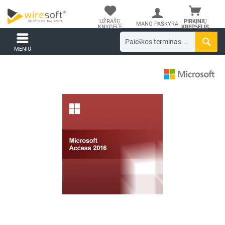
UŽRAŠŲ
PIRKINIŲ
MANO PASKYRA
KNYGELĖ
KREPŠELIS
MENIU