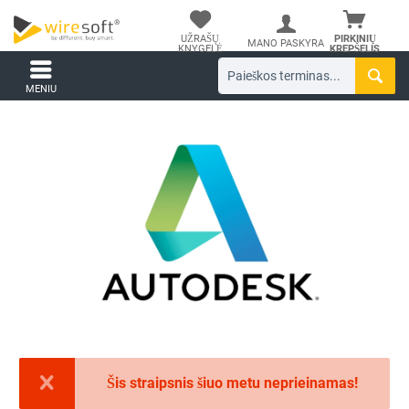
UŽRAŠŲ
PIRKINIŲ
MANO PASKYRA
KNYGELĖ
KREPŠELIS
MENIU
Šis straipsnis šiuo metu neprieinamas!