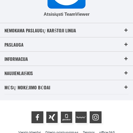
Atsisiųsti TeamViewer
NEMOKAMA PASLAUGŲ KARŠTOJI LINIJA
PASLAUGA
INFORMACIJA
NAUJIENLAIŠKIS
MŪSŲ MOKĖJIMO BŪDAI
Verslo klientai
Dilerio prisijungimas
Teisinis
office-365