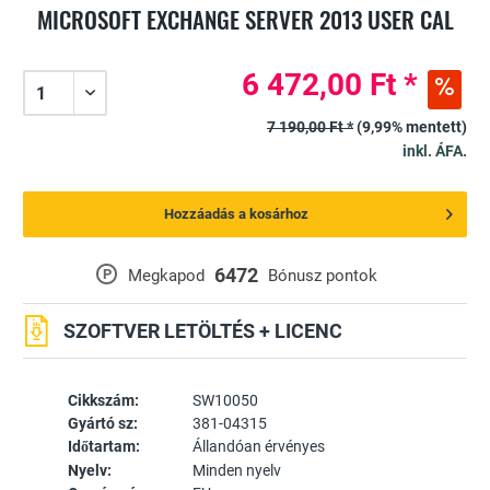
MICROSOFT EXCHANGE SERVER 2013 USER CAL
6 472,00 Ft *
7 190,00 Ft *
(9,99% mentett)
inkl. ÁFA.
Hozzáadás a kosárhoz
6472
P
Megkapod
Bónusz pontok
SZOFTVER LETÖLTÉS + LICENC
Cikkszám:
SW10050
Gyártó sz:
381-04315
Időtartam:
Állandóan érvényes
Nyelv:
Minden nyelv