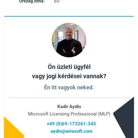
Ország zóna:
EU
Ön üzleti ügyfél
vagy jogi kérdései vannak?
Én itt vagyok neked.
Kadir Aydin
Microsoft Licensing Professional (MLP)
+49 (0)69-173261-345
aydin@wiresoft.com