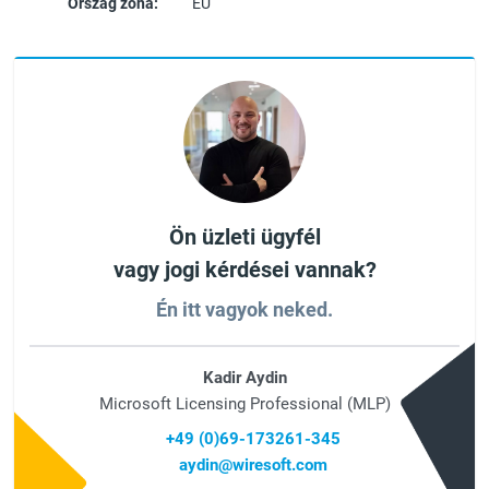
Ország zóna:
EU
Ön üzleti ügyfél
vagy jogi kérdései vannak?
Én itt vagyok neked.
Kadir Aydin
Microsoft Licensing Professional (MLP)
+49 (0)69-173261-345
aydin@wiresoft.com