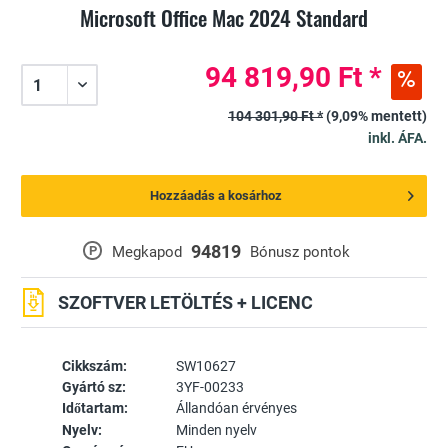
Microsoft Office Mac 2024 Standard
94 819,90 Ft *
104 301,90 Ft *
(9,09% mentett)
inkl. ÁFA.
Hozzáadás a kosárhoz
94819
P
Megkapod
Bónusz pontok
SZOFTVER LETÖLTÉS + LICENC
Cikkszám:
SW10627
Gyártó sz:
3YF-00233
Időtartam:
Állandóan érvényes
Nyelv:
Minden nyelv