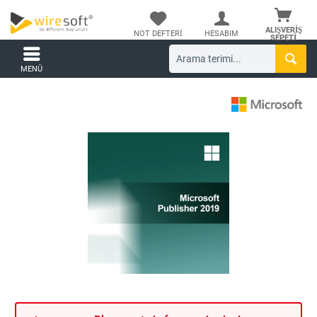
ALIŞVERIŞ
NOT DEFTERI
HESABIM
SEPETI
MENÜ