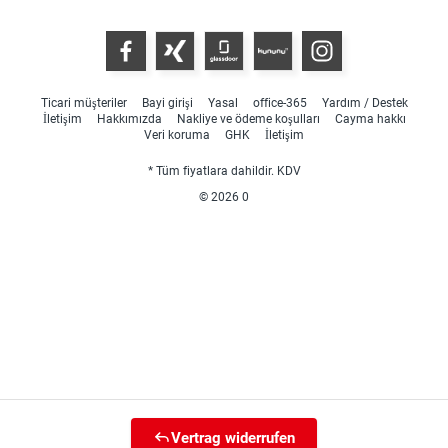
Ticari müşteriler
Bayi girişi
Yasal
office-365
Yardım / Destek
İletişim
Hakkımızda
Nakliye ve ödeme koşulları
Cayma hakkı
Veri koruma
GHK
İletişim
* Tüm fiyatlara dahildir. KDV
© 2026
0
Vertrag widerrufen