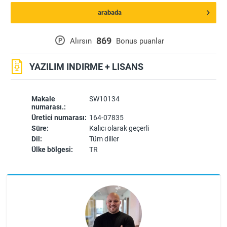
arabada
869
P
Alırsın
Bonus puanlar
YAZILIM INDIRME + LISANS
Makale
SW10134
numarası.:
Üretici numarası:
164-07835
Süre:
Kalıcı olarak geçerli
Dil:
Tüm diller
Ülke bölgesi:
TR