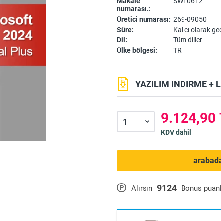
Makale
SW10612
numarası.:
Üretici numarası:
269-09050
Süre:
Kalıcı olarak geç
Dil:
Tüm diller
Ülke bölgesi:
TR
YAZILIM INDIRME + 
9.124,90 
KDV dahil
arabad
9124
P
Alırsın
Bonus puanl