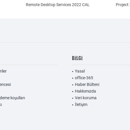
Remote Desktop Services 2022 CAL
Project
BILGI
riler
Yasal
office-365
encesi
Haber Bülteni
Hakkımızda
deme koşulları
Veri koruma
ı
İletişim