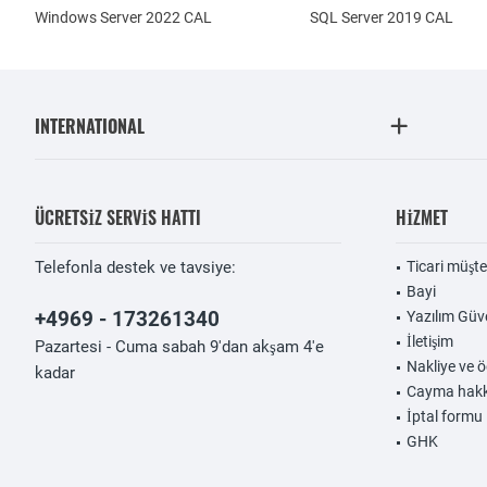
Windows Server 2022 CAL
SQL Server 2019 CAL
INTERNATIONAL
ÜCRETSIZ SERVIS HATTI
HIZMET
Telefonla destek ve tavsiye:
Ticari müşte
Bayi
+4969 - 173261340
Yazılım Güv
İletişim
Pazartesi - Cuma sabah 9'dan akşam 4'e
Nakliye ve ö
kadar
Cayma hakk
İptal formu
GHK