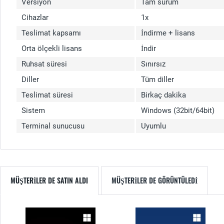
Versiyon
Tam sürüm
Cihazlar
1x
Teslimat kapsamı
İndirme + lisans
Orta ölçekli lisans
İndir
Ruhsat süresi
Sınırsız
Diller
Tüm diller
Teslimat süresi
Birkaç dakika
Sistem
Windows (32bit/64bit)
Terminal sunucusu
Uyumlu
MÜŞTERILER DE SATIN ALDI
MÜŞTERILER DE GÖRÜNTÜLEDI