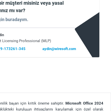
bir müşteri misiniz veya yasal
ınız mı var?
çin buradayım.
din
t Licensing Professional (MLP)
 69-173261-345
aydin@wiresoft.com
nilik başarı için kritik öneme sahiptir.
Microsoft Office 2024
lükteki kuruluşun ihtiyaçlarını karşılamak için özel olarak