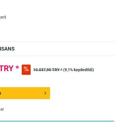
erli
LISANS
TRY *
10.037,90 TRY *
(9,1% kaydedildi)
a
ar