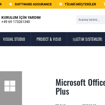
R
SOFTWARE ASSURANCE
TICARI MÜŞTERILER
KURULUM IÇIN YARDIM
+49 69 173261340
VISUAL STUDIO
PROJECT & VISIO
İŞLETIM SISTEMLERI
Microsoft Offi
Plus