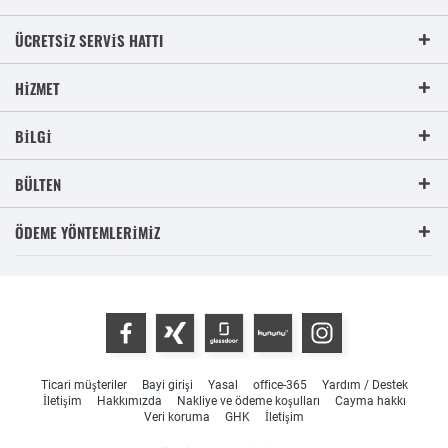
ÜCRETSIZ SERVIS HATTI
HIZMET
BILGI
BÜLTEN
ÖDEME YÖNTEMLERIMIZ
Ticari müşteriler
Bayi girişi
Yasal
office-365
Yardım / Destek
İletişim
Hakkımızda
Nakliye ve ödeme koşulları
Cayma hakkı
Veri koruma
GHK
İletişim