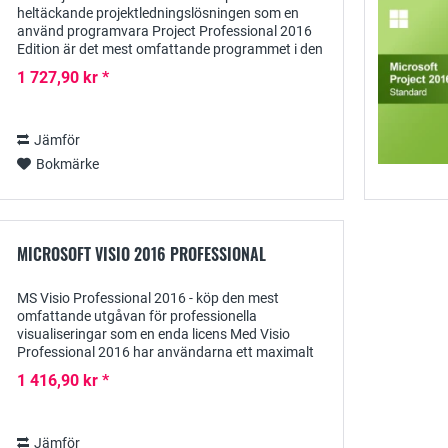
heltäckande projektledningslösningen som en
använd programvara Project Professional 2016
Edition är det mest omfattande programmet i den
här versionen, som Microsoft utvecklat för
1 727,90 kr *
planering och...
Jämför
Bokmärke
MICROSOFT VISIO 2016 PROFESSIONAL
MS Visio Professional 2016 - köp den mest
omfattande utgåvan för professionella
visualiseringar som en enda licens Med Visio
Professional 2016 har användarna ett maximalt
antal verktyg och mallar till sitt förfogande för att
1 416,90 kr *
på ett...
Jämför