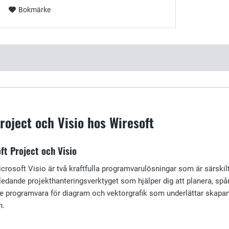
Bokmärke
roject och Visio hos Wiresoft
ft Project och Visio
rosoft Visio är två kraftfulla programvarulösningar som är särskilt 
ledande projekthanteringsverktyget som hjälper dig att planera, spåra
de programvara för diagram och vektorgrafik som underlättar skapa
n.