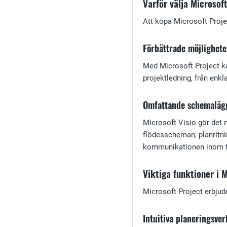
Varför välja Microsof
Att köpa Microsoft Projec
Förbättrade möjlighete
Med Microsoft Project ka
projektledning, från enkla
Omfattande schemaläg
Microsoft Visio gör det m
flödesscheman, planritnin
kommunikationen inom t
Viktiga funktioner i 
Microsoft Project erbjude
Intuitiva planeringsve