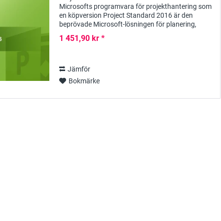
Microsofts programvara för projekthantering som
en köpversion Project Standard 2016 är den
beprövade Microsoft-lösningen för planering,
implementering, hantering och dokumentation av
1 451,90 kr *
projekt i...
Jämför
Bokmärke