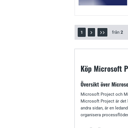
från
2
1
Köp Microsoft P
Översikt över Microso
Microsoft Project och Mic
Microsoft Project är det 
andra sidan, är en ledan
organisera processflöde