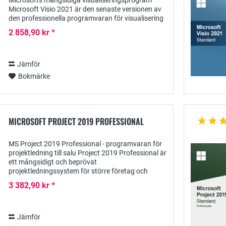
Microsofts mångsidiga visualiseringsprogram
Microsoft Visio 2021 är den senaste versionen av
den professionella programvaran för visualisering
av ett stort antal processer och diagram -...
2 858,90 kr *
Jämför
Bokmärke
MICROSOFT PROJECT 2019 PROFESSIONAL
MS Project 2019 Professional - programvaran för
projektledning till salu Project 2019 Professional är
ett mångsidigt och beprövat
projektledningssystem för större företag och
organisationer med ett brett utbud av praktiska...
3 382,90 kr *
Jämför