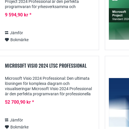
Project 2024 Professional är den perfekta
programvaran för yrkesverksamma och
organisationer som behöver omfattande verktyg
9 594,90 kr *
för att planera,...
Jämför
Bokmärke
MICROSOFT VISIO 2024 LTSC PROFESSIONAL
Microsoft Visio 2024 Professional: Den ultimata
lösningen för komplexa diagram och
visualiseringar Microsoft Visio 2024 Professional
är den perfekta programvaran för professionella
användare som behöver skapa omfattande
52 700,90 kr *
diagram,...
Jämför
Bokmärke