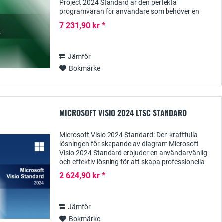
Project 2024 Standard är den perfekta
programvaran för användare som behöver en
kraftfull och flexibel lösning för att hantera sina
7 231,90 kr *
projekt. Den...
Jämför
Bokmärke
MICROSOFT VISIO 2024 LTSC STANDARD
Microsoft Visio 2024 Standard: Den kraftfulla
lösningen för skapande av diagram Microsoft
Visio 2024 Standard erbjuder en användarvänlig
och effektiv lösning för att skapa professionella
diagram, flödesscheman och visualiseringar....
2 624,90 kr *
Jämför
Bokmärke