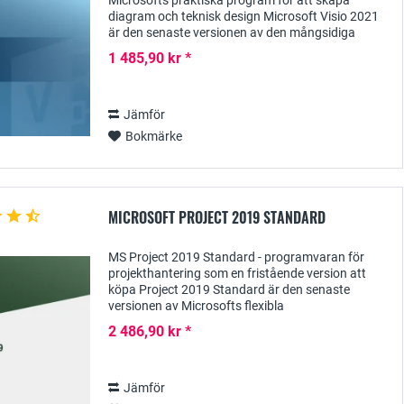
Microsofts praktiska program för att skapa
diagram och teknisk design Microsoft Visio 2021
är den senaste versionen av den mångsidiga
visualiseringsprogramvaran som kan användas
1 485,90 kr *
för att...
Jämför
Bokmärke
MICROSOFT PROJECT 2019 STANDARD
MS Project 2019 Standard - programvaran för
projekthantering som en fristående version att
köpa Project 2019 Standard är den senaste
versionen av Microsofts flexibla
projekthanteringssystem som främst riktar sig till
2 486,90 kr *
små och medelstora...
Jämför