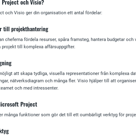
t Project och Visio?
t och Visio ger din organisation ett antal fördelar:
r till projekthantering
n cheferna fördela resurser, spåra framsteg, hantera budgetar och vi
 projekt till komplexa affärsuppgifter.
gning
öjligt att skapa tydliga, visuella representationer från komplexa da
gar, nätverksdiagram och många fler. Visio hjälper till att organiser
eamet och med intressenter.
Microsoft Project
r många funktioner som gör det till ett oumbärligt verktyg för proje
rktyg