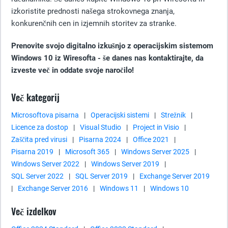
izkoristite prednosti našega strokovnega znanja,
konkurenčnih cen in izjemnih storitev za stranke.
Prenovite svojo digitalno izkušnjo z operacijskim sistemom
Windows 10 iz Wiresofta - še danes nas kontaktirajte, da
izveste več in oddate svoje naročilo!
Več kategorij
Microsoftova pisarna
|
Operacijski sistemi
|
Strežnik
|
Licence za dostop
|
Visual Studio
|
Project in Visio
|
Zaščita pred virusi
|
Pisarna 2024
|
Office 2021
|
Pisarna 2019
|
Microsoft 365
|
Windows Server 2025
|
Windows Server 2022
|
Windows Server 2019
|
SQL Server 2022
|
SQL Server 2019
|
Exchange Server 2019
|
Exchange Server 2016
|
Windows 11
|
Windows 10
Več izdelkov