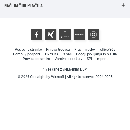
NAŠI NAČINI PLAČILA
Poslovne stranke
Prijava trgovca
Pravni naslov
office-365
Pomoč / podpora
Pišite na
O nas
Pogoji pošiljanja in plačila
Pravica do umika
Varstvo podatkov
SPI
Imprint
* Vse cene z vključenim DDV
© 2026 Copyright by Wiresoft | All rights reserved 2004-2025