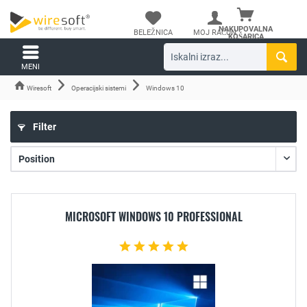
NAKUPOVALNA
BELEŽNICA
MOJ RAČUN
KOŠARICA
MENI
Wiresoft
Operacijski sistemi
Windows 10
Filter
MICROSOFT WINDOWS 10 PROFESSIONAL