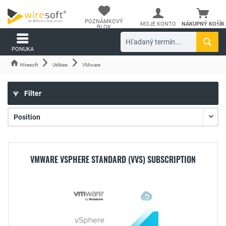
POZNÁMKOVÝ
MOJE KONTO
NÁKUPNÝ KOŠÍK
BLOK
PONUKA
Wiresoft
Utilities
VMware
Filter
VMWARE VSPHERE STANDARD (VVS) SUBSCRIPTION