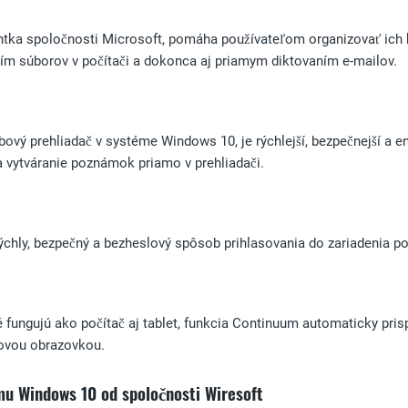
entka spoločnosti Microsoft, pomáha používateľom organizovať ich 
ím súborov v počítači a dokonca aj priamym diktovaním e-mailov.
ový prehliadač v systéme Windows 10, je rýchlejší, bezpečnejší a e
 a vytváranie poznámok priamo v prehliadači.
chly, bezpečný a bezheslový spôsob prihlasovania do zariadenia p
ré fungujú ako počítač aj tablet, funkcia Continuum automaticky pris
ovou obrazovkou.
u Windows 10 od spoločnosti Wiresoft