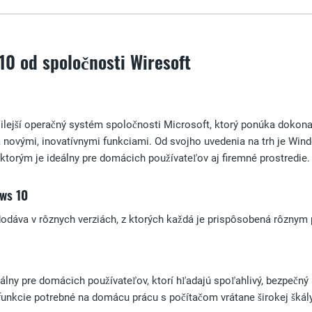
0 od spoločnosti Wiresoft
ilejší operačný systém spoločnosti Microsoft, ktorý ponúka doko
a novými, inovatívnymi funkciami. Od svojho uvedenia na trh je Win
 ktorým je ideálny pre domácich používateľov aj firemné prostredie.
ws 10
dáva v rôznych verziách, z ktorých každá je prispôsobená rôznym 
ny pre domácich používateľov, ktorí hľadajú spoľahlivý, bezpečný 
unkcie potrebné na domácu prácu s počítačom vrátane širokej škály