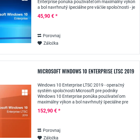
Enterprise ponúka používateľom maximálny výkon
a bol navrhnutý špeciálne pre väčšie spoločnosti - je
k dispozícii od spoločnosti Wiresoft ako jedna...
45,90 € *
Porovnaj
Záložka
MICROSOFT WINDOWS 10 ENTERPRISE LTSC 2019
Windows 10 Enterprise LTSC 2019 - operačný
systém spoločnosti Microsoft pre podniky
Windows 10 Enterprise ponúka používateľom
maximálny výkon a bol navrhnutý špeciálne pre
väčšie spoločnosti - je k dispozícii aj od spoločnosti
152,90 € *
Wiresoft...
Porovnaj
Záložka