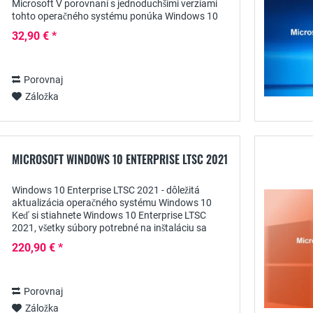
Microsoft V porovnaní s jednoduchšími verziami
tohto operačného systému ponúka Windows 10
Professional výrazné plus v oblasti podnikových
32,90 € *
funkcií,...
Porovnaj
Záložka
MICROSOFT WINDOWS 10 ENTERPRISE LTSC 2021
Windows 10 Enterprise LTSC 2021 - dôležitá
aktualizácia operačného systému Windows 10
Keď si stiahnete Windows 10 Enterprise LTSC
2021, všetky súbory potrebné na inštaláciu sa
stiahnu na váš pevný disk. Náš systém vám
220,90 € *
zároveň pošle...
Porovnaj
Záložka