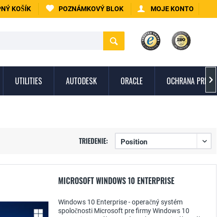
NÝ KOŠÍK
POZNÁMKOVÝ BLOK
MOJE KONTO
UTILITIES
AUTODESK
ORACLE
OCHRANA PRED 

TRIEDENIE:
MICROSOFT WINDOWS 10 ENTERPRISE
Windows 10 Enterprise - operačný systém
spoločnosti Microsoft pre firmy Windows 10