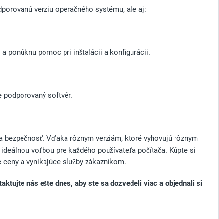
dporovanú verziu operačného systému, ale aj:
 ponúknu pomoc pri inštalácii a konfigurácii.
e podporovaný softvér.
u a bezpečnosť. Vďaka rôznym verziám, ktoré vyhovujú rôznym
ideálnou voľbou pre každého používateľa počítača. Kúpte si
é ceny a vynikajúce služby zákazníkom.
tujte nás ešte dnes, aby ste sa dozvedeli viac a objednali si