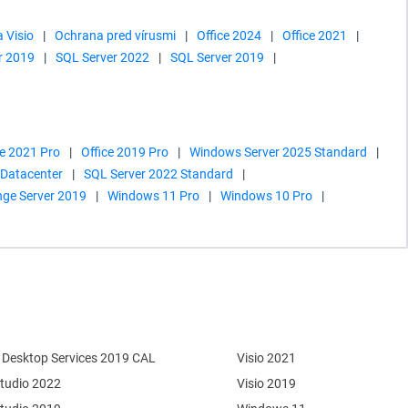
a Visio
|
Ochrana pred vírusmi
|
Office 2024
|
Office 2021
|
r 2019
|
SQL Server 2022
|
SQL Server 2019
|
ce 2021 Pro
|
Office 2019 Pro
|
Windows Server 2025 Standard
|
 Datacenter
|
SQL Server 2022 Standard
|
ge Server 2019
|
Windows 11 Pro
|
Windows 10 Pro
|
Desktop Services 2019 CAL
Visio 2021
Studio 2022
Visio 2019