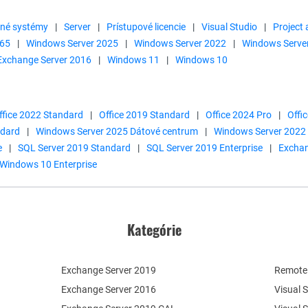
né systémy
|
Server
|
Prístupové licencie
|
Visual Studio
|
Project 
365
|
Windows Server 2025
|
Windows Server 2022
|
Windows Serve
Exchange Server 2016
|
Windows 11
|
Windows 10
ffice 2022 Standard
|
Office 2019 Standard
|
Office 2024 Pro
|
Offi
ndard
|
Windows Server 2025 Dátové centrum
|
Windows Server 2022
e
|
SQL Server 2019 Standard
|
SQL Server 2019 Enterprise
|
Exchan
Windows 10 Enterprise
Kategórie
Exchange Server 2019
Remote 
Exchange Server 2016
Visual 