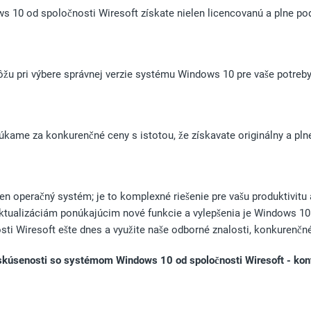
 10 od spoločnosti Wiresoft získate nielen licencovanú a plne po
u pri výbere správnej verzie systému Windows 10 pre vaše potreby a
ame za konkurenčné ceny s istotou, že získavate originálny a pln
en operačný systém; je to komplexné riešenie pre vašu produktivit
ktualizáciám ponúkajúcim nové funkcie a vylepšenia je Windows 10 
ti Wiresoft ešte dnes a využite naše odborné znalosti, konkurenčn
skúsenosti so systémom Windows 10 od spoločnosti Wiresoft - kontak