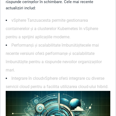
răspunde cerințelor în schimbare. Cele mai recente
actualizări includ:
vSphere Tanzu
acesta permite gestionarea
containerelor și a clusterelor Kubernetes în vSphere
pentru a sprijini aplicațiile moderne.
Performanță și scalabilitate îmbunătățite
cele mai
recente versiuni oferă performanțe și scalabilitate
îmbunătățite pentru a răspunde nevoilor organizațiilor
mari.
Integrare în cloud
vSphere oferă integrare cu diverse
servicii cloud pentru a facilita utilizarea cloud-ului hibrid.