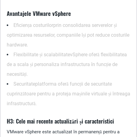
Avantajele VMware vSphere
Eficiența costurilor
prin consolidarea serverelor și
optimizarea resurselor, companiile își pot reduce costurile
hardware.
Flexibilitate și scalabilitate
vSphere oferă flexibilitatea
de a scala și personaliza infrastructura în funcție de
necesități.
Securitate
platforma oferă funcții de securitate
cuprinzătoare pentru a proteja mașinile virtuale și întreaga
infrastructură.
H3: Cele mai recente actualizări și caracteristici
VMware vSphere este actualizat în permanență pentru a