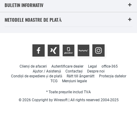
BULETIN INFORMATIV
METODELE NOASTRE DE PLATĂ
Clienți de afaceri
Autentificare dealer
Legal
office-365
Ajutor / Asistență
Contactați
Despre noi
Condiții de expediere și de plată
Rätt till ångerrätt
Protecția datelor
TCG
Mențiuni legale
* Toate prețurile includ TVA
© 2026 Copyright by Wiresoft | All rights reserved 2004-2025