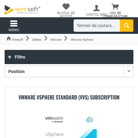
BLOCUL DE
COȘ DE
CONTUL MEU
NOTIȚE
CUMPĂRĂTURI
MENIU
Wiresoft
Utilities
VMware
VMware vSphere
Filtru
VMWARE VSPHERE STANDARD (VVS) SUBSCRIPTION