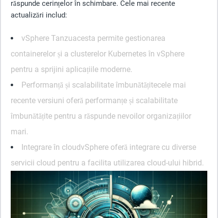
răspunde cerințelor în schimbare. Cele mai recente
actualizări includ:
vSphere Tanzu
acesta permite gestionarea
containerelor și a clusterelor Kubernetes în vSphere
pentru a sprijini aplicațiile moderne.
Performanță și scalabilitate îmbunătățite
cele mai
recente versiuni oferă performanțe și scalabilitate
îmbunătățite pentru a răspunde nevoilor organizațiilor
mari.
Integrare în cloud
vSphere oferă integrare cu diverse
servicii cloud pentru a facilita utilizarea cloud-ului hibrid.