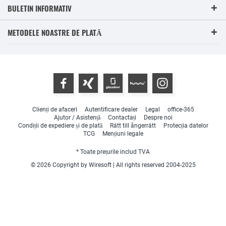
BULETIN INFORMATIV
METODELE NOASTRE DE PLATĂ
Clienți de afaceri
Autentificare dealer
Legal
office-365
Ajutor / Asistență
Contactați
Despre noi
Condiții de expediere și de plată
Rätt till ångerrätt
Protecția datelor
TCG
Mențiuni legale
* Toate prețurile includ TVA
© 2026 Copyright by Wiresoft | All rights reserved 2004-2025