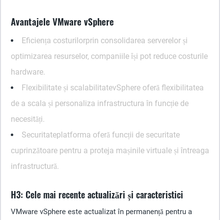
Avantajele VMware vSphere
Eficiența costurilor
prin consolidarea serverelor și
optimizarea resurselor, companiile își pot reduce costurile
hardware.
Flexibilitate și scalabilitate
vSphere oferă flexibilitatea
de a scala și personaliza infrastructura în funcție de
necesități.
Securitate
platforma oferă funcții de securitate
cuprinzătoare pentru a proteja mașinile virtuale și întreaga
infrastructură.
H3: Cele mai recente actualizări și caracteristici
VMware vSphere este actualizat în permanență pentru a