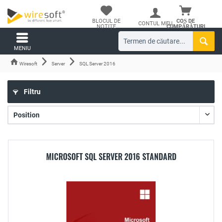
BLOCUL DE
COȘ DE
CONTUL MEU
NOTIȚE
CUMPĂRĂTURI
MENIU
Wiresoft
Server
SQL Server 2016
Filtru
MICROSOFT SQL SERVER 2016 STANDARD