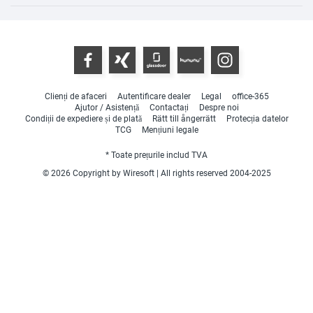
Clienți de afaceri
Autentificare dealer
Legal
office-365
Ajutor / Asistență
Contactați
Despre noi
Condiții de expediere și de plată
Rätt till ångerrätt
Protecția datelor
TCG
Mențiuni legale
* Toate prețurile includ TVA
© 2026 Copyright by Wiresoft | All rights reserved 2004-2025