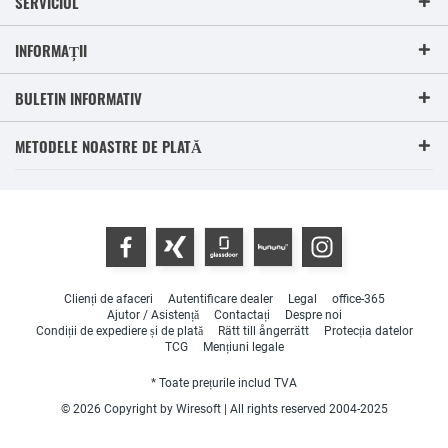
SERVICIUL
INFORMAȚII
BULETIN INFORMATIV
METODELE NOASTRE DE PLATĂ
Clienți de afaceri
Autentificare dealer
Legal
office-365
Ajutor / Asistență
Contactați
Despre noi
Condiții de expediere și de plată
Rätt till ångerrätt
Protecția datelor
TCG
Mențiuni legale
* Toate prețurile includ TVA
© 2026 Copyright by Wiresoft | All rights reserved 2004-2025