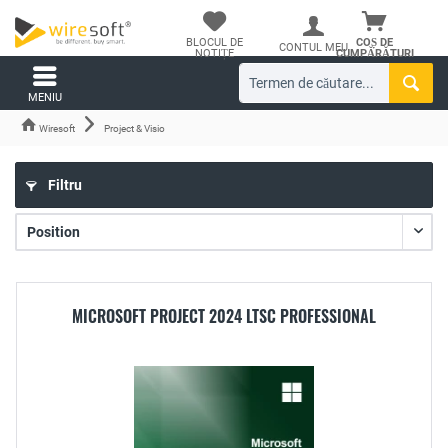
BLOCUL DE
COȘ DE
CONTUL MEU
NOTIȚE
CUMPĂRĂTURI
MENIU
Wiresoft
Project & Visio
Filtru
MICROSOFT PROJECT 2024 LTSC PROFESSIONAL