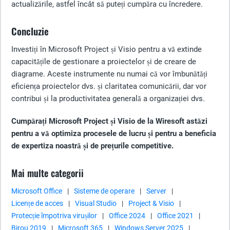
actualizările, astfel încât să puteți cumpăra cu încredere.
Concluzie
Investiți în Microsoft Project și Visio pentru a vă extinde
capacitățile de gestionare a proiectelor și de creare de
diagrame. Aceste instrumente nu numai că vor îmbunătăți
eficiența proiectelor dvs. și claritatea comunicării, dar vor
contribui și la productivitatea generală a organizației dvs.
Cumpărați Microsoft Project și Visio de la Wiresoft astăzi
pentru a vă optimiza procesele de lucru și pentru a beneficia
de expertiza noastră și de prețurile competitive.
Mai multe categorii
Microsoft Office
|
Sisteme de operare
|
Server
|
Licențe de acces
|
Visual Studio
|
Project & Visio
|
Protecție împotriva virușilor
|
Office 2024
|
Office 2021
|
Birou 2019
|
Microsoft 365
|
Windows Server 2025
|