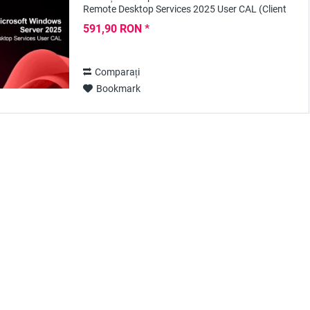
Remote Desktop Services 2025 User CAL (Client
Access Licence) oferă o modalitate flexibilă și
591,90 RON *
sigură...
Comparați
Bookmark