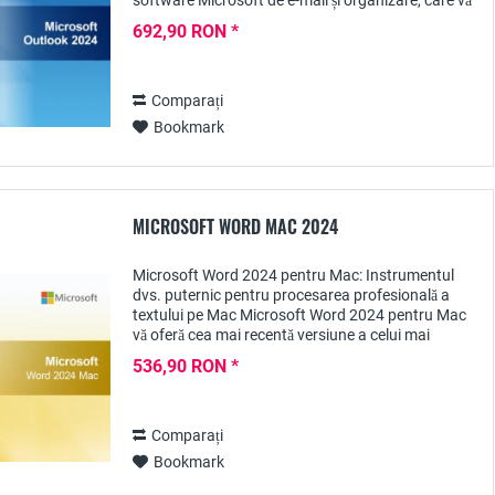
software Microsoft de e-mail și organizare, care vă
ajută să vă gestionați eficient...
692,90 RON *
Comparați
Bookmark
MICROSOFT WORD MAC 2024
Microsoft Word 2024 pentru Mac: Instrumentul
dvs. puternic pentru procesarea profesională a
textului pe Mac Microsoft Word 2024 pentru Mac
vă oferă cea mai recentă versiune a celui mai
important software de procesare text din lume,...
536,90 RON *
Comparați
Bookmark