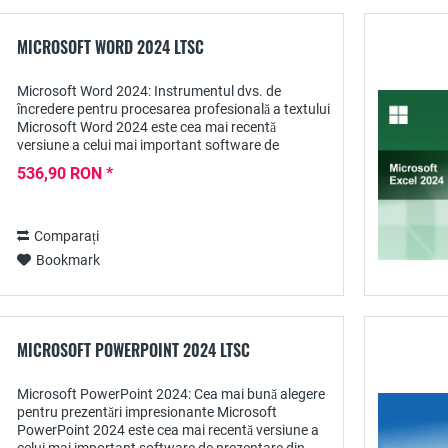
MICROSOFT WORD 2024 LTSC
Microsoft Word 2024: Instrumentul dvs. de
încredere pentru procesarea profesională a textului
Microsoft Word 2024 este cea mai recentă
versiune a celui mai important software de
procesare text din lume și vă oferă toate funcțiile de
536,90 RON *
care...
Comparați
Bookmark
MICROSOFT POWERPOINT 2024 LTSC
Microsoft PowerPoint 2024: Cea mai bună alegere
pentru prezentări impresionante Microsoft
PowerPoint 2024 este cea mai recentă versiune a