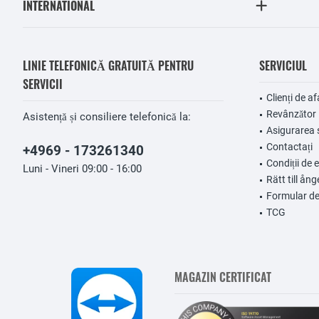
INTERNATIONAL
LINIE TELEFONICĂ GRATUITĂ PENTRU
SERVICIUL
SERVICII
Clienți de af
Revânzător
Asistență și consiliere telefonică la:
Asigurarea 
Contactați
+4969 - 173261340
Condiții de 
Luni - Vineri 09:00 - 16:00
Rätt till ång
Formular de
TCG
MAGAZIN CERTIFICAT