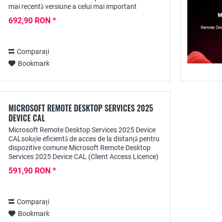
mai recentă versiune a celui mai important
software de prezentare din lume, conceput special
692,90 RON *
pentru...
Comparați
Bookmark
MICROSOFT REMOTE DESKTOP SERVICES 2025
DEVICE CAL
Microsoft Remote Desktop Services 2025 Device
CALsoluție eficientă de acces de la distanță pentru
dispozitive comune Microsoft Remote Desktop
Services 2025 Device CAL (Client Access Licence)
oferă o modalitate rentabilă și flexibilă de a...
591,90 RON *
Comparați
Bookmark