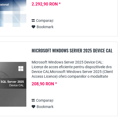
creeze diagrame ample, organigrame și...
2.292,90 RON *
Comparați
Bookmark
MICROSOFT WINDOWS SERVER 2025 DEVICE CAL
Microsoft Windows Server 2025 Device CAL:
Licențe de acces eficiente pentru dispozitivele dvs
Device CALMicrosoft Windows Server 2025 (Client
Access Licence) oferă companiilor o modalitate
eficientă din punct de vedere al costurilor de...
208,90 RON *
Comparați
Bookmark