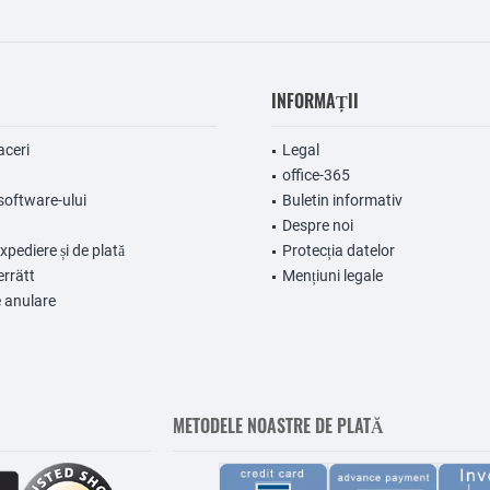
INFORMAȚII
aceri
Legal
office-365
software-ului
Buletin informativ
Despre noi
expediere și de plată
Protecția datelor
errätt
Mențiuni legale
 anulare
METODELE NOASTRE DE PLATĂ