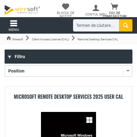
BLOCUL DE
COȘ DE
CONTUL MEU
NOTIȚE
CUMPĂRĂTURI
MENIU
Wiresoft
Client Access License (CAL)
Remote Desktop Services CAL
Filtru
MICROSOFT REMOTE DESKTOP SERVICES 2025 USER CAL