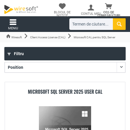
BLOCUL DE
COȘ DE
CONTUL MEU
NOTIȚE
CUMPĂRĂTURI
MENIU
Wiresoft
Client Access License (CAL)
Microsoft CAL pentru SQL Server
Filtru
MICROSOFT SQL SERVER 2025 USER CAL