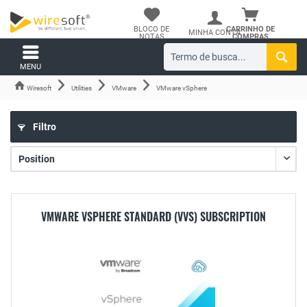
BLOCO DE
CARRINHO DE
MINHA CONTA
NOTAS
COMPRAS
MENU
Wiresoft
Utilities
VMware
VMware vSphere
Filtro
VMWARE VSPHERE STANDARD (VVS) SUBSCRIPTION