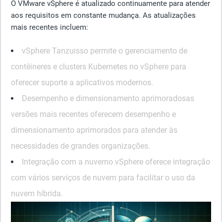
O VMware vSphere é atualizado continuamente para atender
aos requisitos em constante mudança. As atualizações
mais recentes incluem:
vSphere Tanzu
isso permite o gerenciamento de
contêineres e clusters Kubernetes no vSphere para
oferecer suporte a aplicativos modernos.
Desempenho e dimensionamento aprimorados
as
versões mais recentes oferecem desempenho e
dimensionamento aprimorados para atender às
necessidades de grandes organizações.
Integração com a nuvem
o vSphere oferece integração
com vários serviços de nuvem para facilitar o uso da
nuvem híbrida.