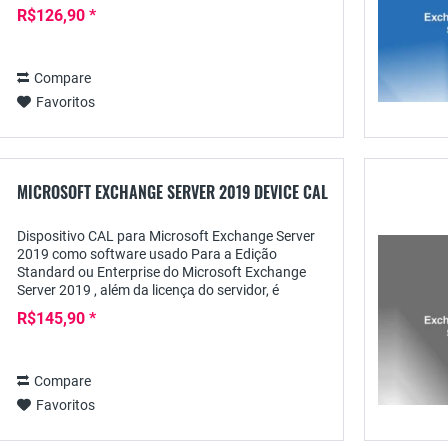
Enterprise é, além da licença real do servidor,
R$126,90 *
uma...
Compare
Favoritos
MICROSOFT EXCHANGE SERVER 2019 DEVICE CAL
Dispositivo CAL para Microsoft Exchange Server
2019 como software usado Para a Edição
Standard ou Enterprise do Microsoft Exchange
Server 2019 , além da licença do servidor, é
necessária uma licença de acesso do cliente
R$145,90 *
separada para...
Compare
Favoritos