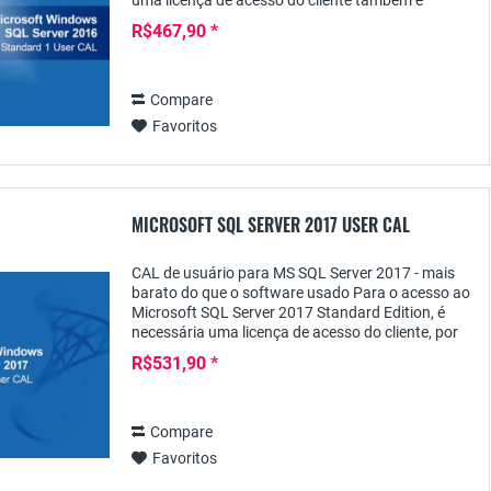
uma licença de acesso do cliente também é
necessária, além da licença de servidor para cada
R$467,90 *
usuário:...
Compare
Favoritos
MICROSOFT SQL SERVER 2017 USER CAL
CAL de usuário para MS SQL Server 2017 - mais
barato do que o software usado Para o acesso ao
Microsoft SQL Server 2017 Standard Edition, é
necessária uma licença de acesso do cliente, por
exemplo, na forma de um CAL do usuário, além
R$531,90 *
da...
Compare
Favoritos