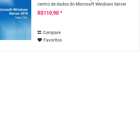
centro de dados do Microsoft Windows Server
2019, além das licenças de servidor baseado em
R$110,90 *
núcleo,...
Compare
Favoritos