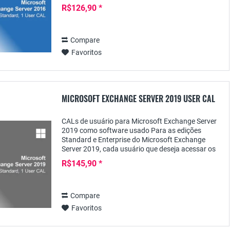
usuário requer uma licença de acesso pessoal
R$126,90 *
do...
Compare
Favoritos
MICROSOFT EXCHANGE SERVER 2019 USER CAL
CALs de usuário para Microsoft Exchange Server
2019 como software usado Para as edições
Standard e Enterprise do Microsoft Exchange
Server 2019, cada usuário que deseja acessar os
serviços do servidor requer uma licença de acesso
R$145,90 *
de...
Compare
Favoritos