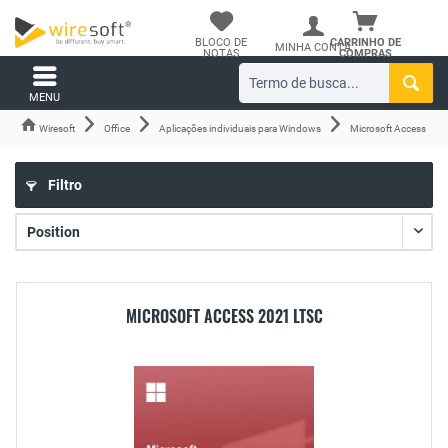
BLOCO DE
CARRINHO DE
MINHA CONTA
NOTAS
COMPRAS
MENU
Wiresoft
Office
Aplicações individuais para Windows
Microsoft Access
Filtro
MICROSOFT ACCESS 2021 LTSC