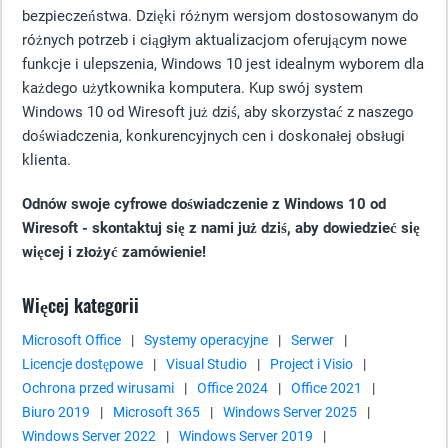
bezpieczeństwa. Dzięki różnym wersjom dostosowanym do
różnych potrzeb i ciągłym aktualizacjom oferującym nowe
funkcje i ulepszenia, Windows 10 jest idealnym wyborem dla
każdego użytkownika komputera. Kup swój system
Windows 10 od Wiresoft już dziś, aby skorzystać z naszego
doświadczenia, konkurencyjnych cen i doskonałej obsługi
klienta.
Odnów swoje cyfrowe doświadczenie z Windows 10 od
Wiresoft - skontaktuj się z nami już dziś, aby dowiedzieć się
więcej i złożyć zamówienie!
Więcej kategorii
Microsoft Office
|
Systemy operacyjne
|
Serwer
|
Licencje dostępowe
|
Visual Studio
|
Project i Visio
|
Ochrona przed wirusami
|
Office 2024
|
Office 2021
|
Biuro 2019
|
Microsoft 365
|
Windows Server 2025
|
Windows Server 2022
|
Windows Server 2019
|