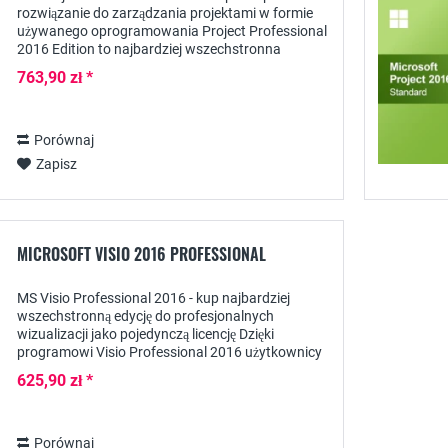
rozwiązanie do zarządzania projektami w formie
używanego oprogramowania Project Professional
2016 Edition to najbardziej wszechstronna
aplikacja tej wersji, która została opracowana
763,90 zł *
przez...
Porównaj
Zapisz
MICROSOFT VISIO 2016 PROFESSIONAL
MS Visio Professional 2016 - kup najbardziej
wszechstronną edycję do profesjonalnych
wizualizacji jako pojedynczą licencję Dzięki
programowi Visio Professional 2016 użytkownicy
mają do dyspozycji maksymalną liczbę narzędzi i
625,90 zł *
szablonów do...
Porównaj