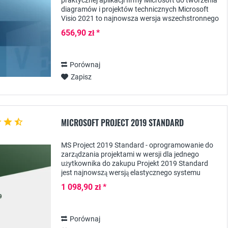
praktycznej aplikacji firmy Microsoft do tworzenia
diagramów i projektów technicznych Microsoft
Visio 2021 to najnowsza wersja wszechstronnego
oprogramowania do wizualizacji, które może być
656,90 zł *
używane...
Porównaj
Zapisz
MICROSOFT PROJECT 2019 STANDARD
MS Project 2019 Standard - oprogramowanie do
zarządzania projektami w wersji dla jednego
użytkownika do zakupu Projekt 2019 Standard
jest najnowszą wersją elastycznego systemu
zarządzania projektami Microsoftu, który jest
1 098,90 zł *
skierowany...
Porównaj