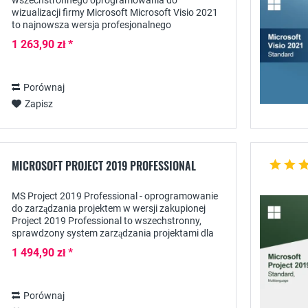
wszechstronnego oprogramowania do
wizualizacji firmy Microsoft Microsoft Visio 2021
to najnowsza wersja profesjonalnego
oprogramowania do wizualizacji szerokiej gamy
1 263,90 zł *
procesów i diagramów -...
Porównaj
Zapisz
MICROSOFT PROJECT 2019 PROFESSIONAL
MS Project 2019 Professional - oprogramowanie
do zarządzania projektem w wersji zakupionej
Project 2019 Professional to wszechstronny,
sprawdzony system zarządzania projektami dla
większych firm i organizacji, oferujący szeroki
1 494,90 zł *
zakres...
Porównaj