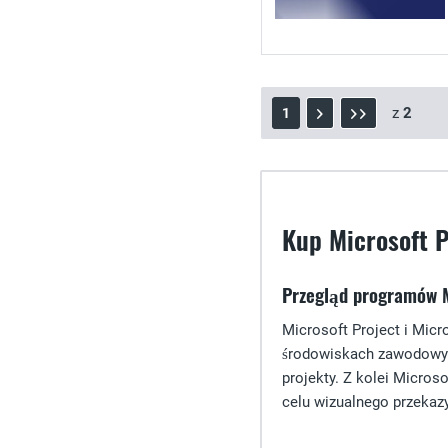
z
2
1
Kup Microsoft P
Przegląd programów Mi
Microsoft Project i Mic
środowiskach zawodowych
projekty. Z kolei Micro
celu wizualnego przekaz