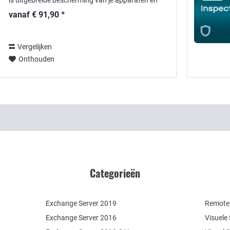
is uitgebreide bescherming van je apparaten en
gegevens essentieel. ESET PROTECT Elite biedt
vanaf € 91,90 *
een...
Vergelijken
Onthouden
Categorieën
Exchange Server 2019
Remote 
Exchange Server 2016
Visuele