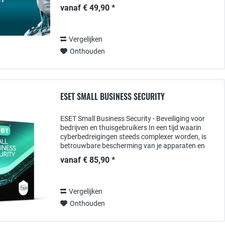
PROTECT Enterprise On-Prem biedt een...
vanaf € 49,90 *
Vergelijken
Onthouden
ESET SMALL BUSINESS SECURITY
ESET Small Business Security - Beveiliging voor
bedrijven en thuisgebruikers In een tijd waarin
cyberbedreigingen steeds complexer worden, is
betrouwbare bescherming van je apparaten en
gegevens essentieel. ESET Small Business
vanaf € 85,90 *
Security...
Vergelijken
Onthouden