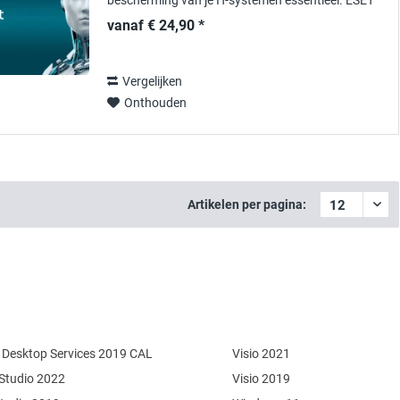
bescherming van je IT-systemen essentieel. ESET
Inspect biedt een krachtige oplossing die...
vanaf € 24,90 *
Vergelijken
Onthouden
Artikelen per pagina:
Desktop Services 2019 CAL
Visio 2021
 Studio 2022
Visio 2019