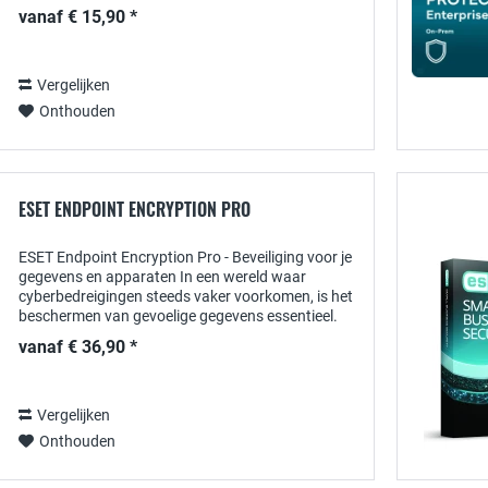
belangrijk hulpmiddel voor de dagelijkse
vanaf € 15,90 *
uitwisseling van informatie, maar...
Vergelijken
Onthouden
ESET ENDPOINT ENCRYPTION PRO
ESET Endpoint Encryption Pro - Beveiliging voor je
gegevens en apparaten In een wereld waar
cyberbedreigingen steeds vaker voorkomen, is het
beschermen van gevoelige gegevens essentieel.
ESET Endpoint Encryption Pro biedt een
vanaf € 36,90 *
krachtige...
Vergelijken
Onthouden