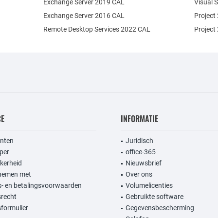
Exchange Server 2019 CAL
Visual 
Exchange Server 2016 CAL
Project
Remote Desktop Services 2022 CAL
Project
CE
INFORMATIE
anten
Juridisch
per
office-365
kerheid
Nieuwsbrief
nemen met
Over ons
- en betalingsvoorwaarden
Volumelicenties
srecht
Gebruikte software
formulier
Gegevensbescherming