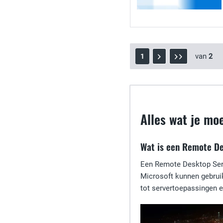
van
2
1
Alles wat je mo
Wat is een Remote D
Een Remote Desktop Serv
Microsoft kunnen gebrui
tot servertoepassingen 