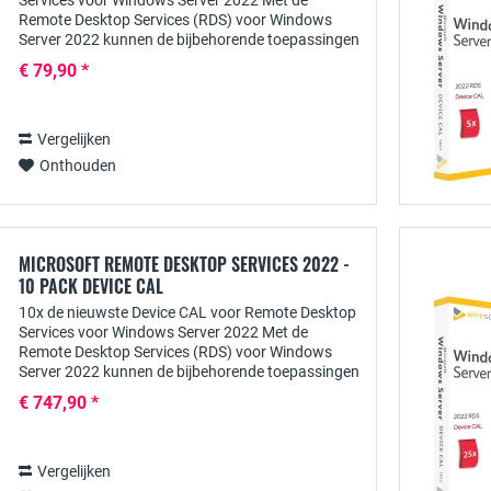
Services voor Windows Server 2022 Met de
Remote Desktop Services (RDS) voor Windows
Server 2022 kunnen de bijbehorende toepassingen
centraal ter beschikking van de gebruikers worden
€ 79,90 *
gesteld. Om...
Vergelijken
Onthouden
MICROSOFT REMOTE DESKTOP SERVICES 2022 -
10 PACK DEVICE CAL
10x de nieuwste Device CAL voor Remote Desktop
Services voor Windows Server 2022 Met de
Remote Desktop Services (RDS) voor Windows
Server 2022 kunnen de bijbehorende toepassingen
centraal ter beschikking van de gebruikers worden
€ 747,90 *
gesteld....
Vergelijken