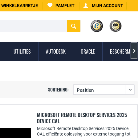
WINKELKARRETJE
PAMFLET
MIJN ACCOUNT
UTILITIES
AUTODESK
ORACLE
BESCHERMING 

SORTERING:
MICROSOFT REMOTE DESKTOP SERVICES 2025
DEVICE CAL
Microsoft Remote Desktop Services 2025 Device
CAL efficiënte oplossing voor externe toegang tot