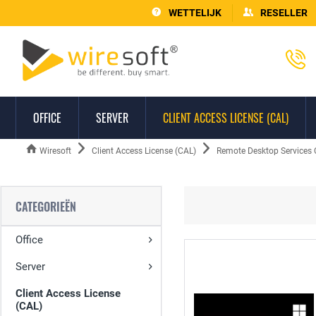
WETTELIJK
RESELLER
OFFICE
SERVER
CLIENT ACCESS LICENSE (CAL)
Wiresoft
Client Access License (CAL)
Remote Desktop Services
CATEGORIEËN
Office
Server
Client Access License
(CAL)