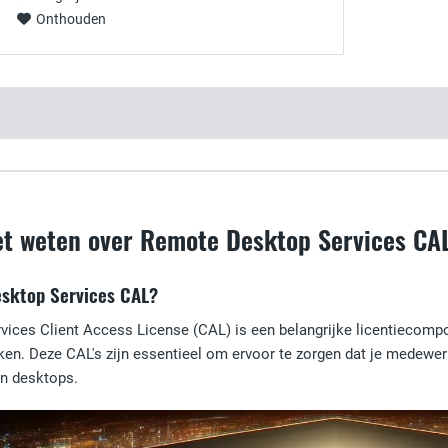
Onthouden
et weten over Remote Desktop Services CA
esktop Services CAL?
ices Client Access License (CAL) is een belangrijke licentiecom
ken. Deze CAL's zijn essentieel om ervoor te zorgen dat je medew
en desktops.