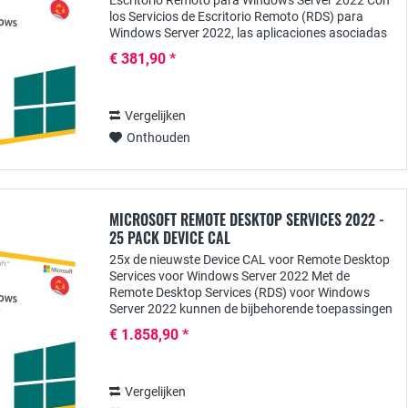
Escritorio Remoto para Windows Server 2022 Con
los Servicios de Escritorio Remoto (RDS) para
Windows Server 2022, las aplicaciones asociadas
pueden proporcionarse de forma centralizada a...
€ 381,90 *
Vergelijken
Onthouden
MICROSOFT REMOTE DESKTOP SERVICES 2022 -
25 PACK DEVICE CAL
25x de nieuwste Device CAL voor Remote Desktop
Services voor Windows Server 2022 Met de
Remote Desktop Services (RDS) voor Windows
Server 2022 kunnen de bijbehorende toepassingen
centraal ter beschikking van de gebruikers worden
€ 1.858,90 *
gesteld....
Vergelijken