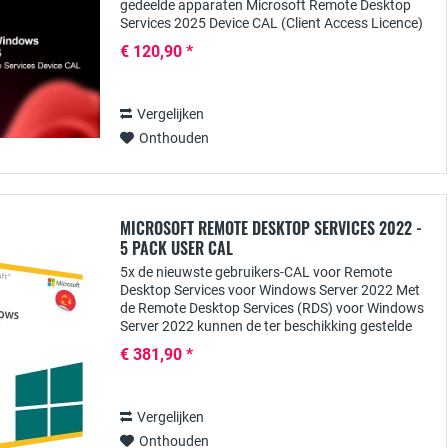
gedeelde apparaten Microsoft Remote Desktop
Services 2025 Device CAL (Client Access Licence)
biedt een kosteneffectieve en flexibele manier...
€ 120,90 *
Vergelijken
Onthouden
MICROSOFT REMOTE DESKTOP SERVICES 2022 -
5 PACK USER CAL
5x de nieuwste gebruikers-CAL voor Remote
Desktop Services voor Windows Server 2022 Met
de Remote Desktop Services (RDS) voor Windows
Server 2022 kunnen de ter beschikking gestelde
toepassingen centraal beschikbaar worden
€ 381,90 *
gesteld voor...
Vergelijken
Onthouden