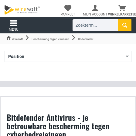
PAMFLET
MIJN ACCOUNT
WINKELKARRETJE
MENU
Wiresoft
Bescherming tegen virussen
Bitdefender
Bitdefender Antivirus - je
betrouwbare bescherming tegen
cyberbedreigingen