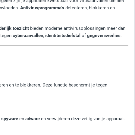
egelen zijn je apparaten kwetsbaar voor virusaanvallen die niet
ïnvloeden.
Antivirusprogramma's
detecteren, blokkeren en
derlijk toezicht
bieden moderne antivirusoplossingen meer dan
- tegen
cyberaanvallen
,
identiteitsdiefstal
of
gegevensverlies
.
eren en te blokkeren. Deze functie beschermt je tegen
,
spyware
en
adware
en verwijderen deze veilig van je apparaat.