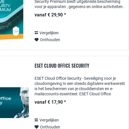
Security Premium biedt uitgebreide bescherming
voor je apparaten , gegevens en online activiteiten .
Met geavanceerde beveiligingsfuncties zoals...
vanaf € 29,90 *
Vergelijken
Onthouden
ESET CLOUD OFFICE SECURITY
ESET Cloud Office Security - beveiliging voor je
cloudomgeving In een steeds digitalere werkwereld
is het beschermen van je clouddiensten en e-
mailaccounts essentieel. ESET Cloud Office
Security biedt een uitgebreide en...
vanaf € 17,90 *
Vergelijken
Onthouden