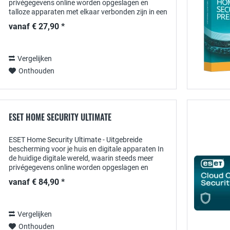
privégegevens online worden opgeslagen en
talloze apparaten met elkaar verbonden zijn in een
netwerk, wordt het beschermen van je huis...
vanaf € 27,90 *
Vergelijken
Onthouden
ESET HOME SECURITY ULTIMATE
ESET Home Security Ultimate - Uitgebreide
bescherming voor je huis en digitale apparaten In
de huidige digitale wereld, waarin steeds meer
privégegevens online worden opgeslagen en
dagelijkse activiteiten via het internet worden...
vanaf € 84,90 *
Vergelijken
Onthouden