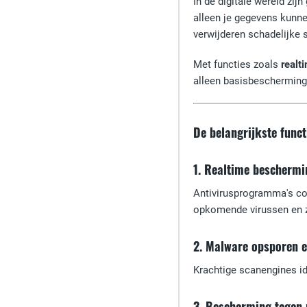
In de digitale wereld zij
alleen je gegevens kunn
verwijderen schadelijke 
Met functies zoals
realt
alleen basisbescherming.
De belangrijkste func
1. Realtime beschermi
Antivirusprogramma's con
opkomende virussen en z
2. Malware opsporen e
Krachtige scanengines id
3. Bescherming tegen 