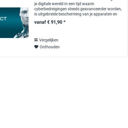
je digitale wereld In een tijd waarin
cyberbedreigingen steeds geavanceerder worden,
is uitgebreide bescherming van je apparaten en
gegevens essentieel. ESET PROTECT Elite biedt
vanaf € 91,90 *
een...
Vergelijken
Onthouden