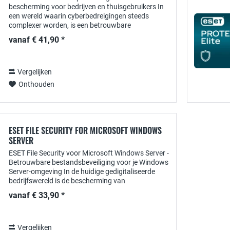
bescherming voor bedrijven en thuisgebruikers In
een wereld waarin cyberbedreigingen steeds
complexer worden, is een betrouwbare
bescherming van je apparaten en gegevens
vanaf € 41,90 *
essentieel. ESET PROTECT...
Vergelijken
Onthouden
ESET FILE SECURITY FOR MICROSOFT WINDOWS
SERVER
ESET File Security voor Microsoft Windows Server -
Betrouwbare bestandsbeveiliging voor je Windows
Server-omgeving In de huidige gedigitaliseerde
bedrijfswereld is de bescherming van
bedrijfsgegevens essentieel. Vooral in omgevingen
vanaf € 33,90 *
met...
Vergelijken