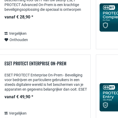
bescherming voor de IT van uw bedrijf ESET
PROTECT Advanced On-Prem is een krachtige
beveiligingsoplossing die speciaal is ontworpen
voor organisaties die hun IT-infrastructuur en
vanaf € 28,90 *
endpoints...
Vergelijken
Onthouden
ESET PROTECT ENTERPRISE ON-PREM
ESET PROTECT Enterprise On-Prem - Beveiliging
voor bedrijven en particuliere gebruikers In een
steeds digitalere wereld is het beschermen van je
apparaten en gegevens belangrijker dan ooit. ESET
PROTECT Enterprise On-Prem biedt een...
vanaf € 49,90 *
Vergelijken