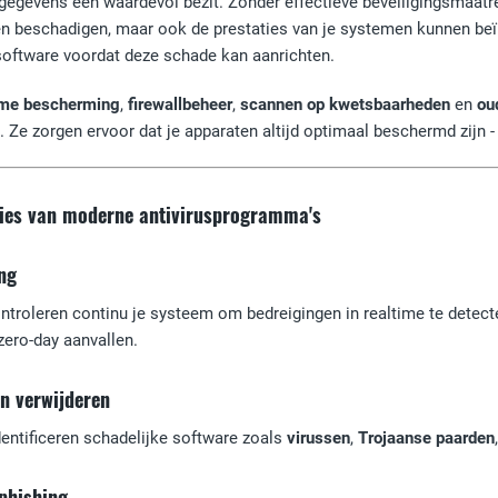
n gegevens een waardevol bezit. Zonder effectieve beveiligingsmaatr
en beschadigen, maar ook de prestaties van je systemen kunnen be
software voordat deze schade kan aanrichten.
ime bescherming
,
firewallbeheer
,
scannen op kwetsbaarheden
en
ou
 Ze zorgen ervoor dat je apparaten altijd optimaal beschermd zijn 
ties van moderne antivirusprogramma's
ng
troleren continu je systeem om bedreigingen in realtime te detect
ero-day aanvallen.
n verwijderen
entificeren schadelijke software zoals
virussen
,
Trojaanse paarden
phishing