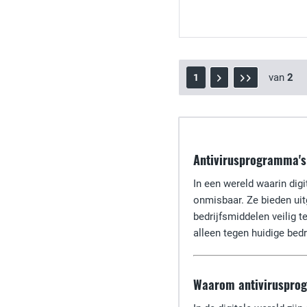
van
2
1
Antivirusprogramma's
In een wereld waarin dig
onmisbaar. Ze bieden ui
bedrijfsmiddelen veilig t
alleen tegen huidige be
Waarom antivirusprogr