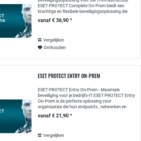
beveiligingsoplossing voor uw IT-infrastructuur
ESET PROTECT Complete On-Prem biedt een
krachtige en flexibele beveiligingsoplossing die
speciaal is ontworpen voor organisaties die hun...
vanaf € 36,90 *
Vergelijken
Onthouden
ESET PROTECT ENTRY ON-PREM
ESET PROTECT Entry On-Prem - Maximale
beveiliging voor je bedrijfs-IT ESET PROTECT Entry
On-Prem is de perfecte oplossing voor
organisaties die hun endpoints , netwerken en
gegevens willen beschermen tegen
vanaf € 21,90 *
cyberbedreigingen . Deze...
Vergelijken