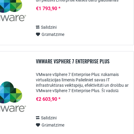
un piedāvā Enterprise klases datu glabāšanas
veiktspēju un funkcijas. Ar savu pilnībā flash...
€1 793,90 *
Salīdzini
Grāmatzīme
VMWARE VSPHERE 7 ENTERPRISE PLUS
VMware vSphere 7 Enterprise Plus: nākamais
virtualizācijas līmenis Palieliniet savas IT
infrastruktūras veiktspēju, efektivitāti un drošību ar
VMware vSphere 7 Enterprise Plus. Šī vadošā
virtualizācijas tehnoloģija ļauj jūsu uzņēmumam...
€2 603,90 *
Salīdzini
Grāmatzīme