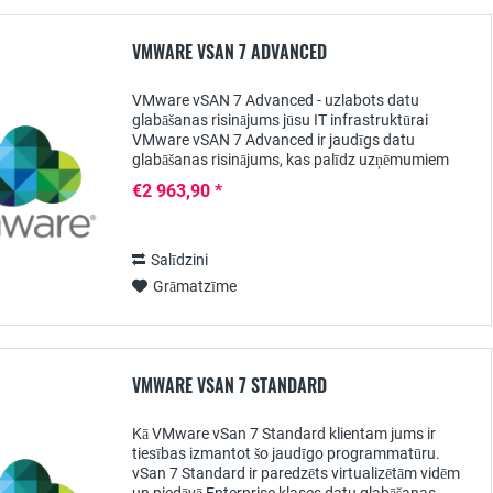
VMWARE VSAN 7 ADVANCED
VMware vSAN 7 Advanced - uzlabots datu
glabāšanas risinājums jūsu IT infrastruktūrai
VMware vSAN 7 Advanced ir jaudīgs datu
glabāšanas risinājums, kas palīdz uzņēmumiem
optimizēt IT infrastruktūru, paplašināt datu
€2 963,90 *
glabāšanas jaudu un...
Salīdzini
Grāmatzīme
VMWARE VSAN 7 STANDARD
Kā VMware vSan 7 Standard klientam jums ir
tiesības izmantot šo jaudīgo programmatūru.
vSan 7 Standard ir paredzēts virtualizētām vidēm