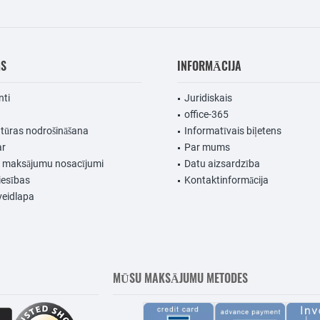
MS
INFORMĀCIJA
nti
Juridiskais
office-365
ūras nodrošināšana
Informatīvais biļetens
ar
Par mums
n maksājumu nosacījumi
Datu aizsardzība
iesības
Kontaktinformācija
veidlapa
MŪSU MAKSĀJUMU METODES