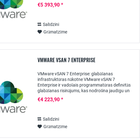
programmatūras definētās glabāšanas risinājums,
€5 393,90 *
kas organizācijām nodrošina...
Salīdzini
Grāmatzīme
VMWARE VSAN 7 ENTERPRISE
VMware vSAN 7 Enterprise: glabāšanas
infrastruktūras nākotne VMware vSAN 7
Enterprise ir vadošais programmatūras definētās
glabāšanas risinājums, kas nodrošina jaudīgu un
mērogojamu glabāšanas infrastruktūru
€4 223,90 *
uzņēmumiem. Šajā īsajā...
Salīdzini
Grāmatzīme