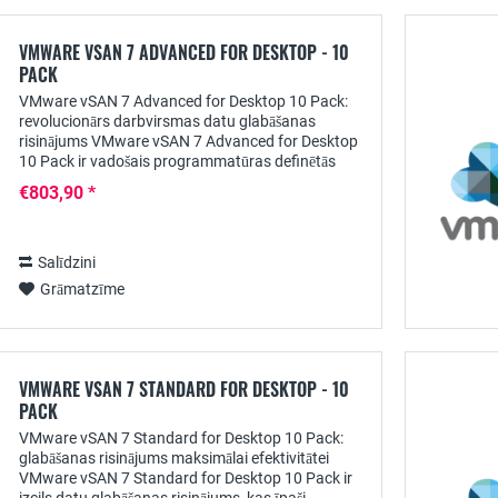
VMWARE VSAN 7 ADVANCED FOR DESKTOP - 10
PACK
VMware vSAN 7 Advanced for Desktop 10 Pack:
revolucionārs darbvirsmas datu glabāšanas
risinājums VMware vSAN 7 Advanced for Desktop
10 Pack ir vadošais programmatūras definētās
datu glabāšanas risinājums, kas izstrādāts īpaši
€803,90 *
darbvirsmas...
Salīdzini
Grāmatzīme
VMWARE VSAN 7 STANDARD FOR DESKTOP - 10
PACK
VMware vSAN 7 Standard for Desktop 10 Pack:
glabāšanas risinājums maksimālai efektivitātei
VMware vSAN 7 Standard for Desktop 10 Pack ir