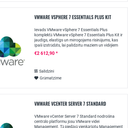
VMWARE VSPHERE 7 ESSENTIALS PLUS KIT
Ievads VMware vSphere 7 Essentials Plus
komplektā VMware vSphere 7 Essentials Plus Kit ir
jaudīgs, elastīgs un mērogojams risinājums, kas
īpaši izstrādāts, lai palīdzētu maziem un vidējiem
uzņēmumiem pārvaldīt un optimizēt IT resursus....
€2 612,90 *
Salīdzini
Grāmatzīme
VMWARE VCENTER SERVER 7 STANDARD
VMware vCenter Server 7 Standard nodrošina
centrālo platformu jūsu VMware videi
Management. Tā piedāvā vienkāršotu Management