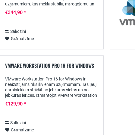
uzņēmumiem, kas meklē stabilu, mērogojamu un
drošības prasībām atbilstošu virtualizācijas...
€344,90 *
Salīdzini
Grāmatzīme
VMWARE WORKSTATION PRO 16 FOR WINDOWS
VMware Workstation Pro 16 for Windows ir
neaizstājams rīks ikvienam uzņēmumam. Tas ļauj
darbiniekiem strādāt no jebkuras vietas un no
jebkuras ierīces. Izmantojot VMware Workstation
Pro 16, vienā datorā var darbināt vairākas...
€129,90 *
Salīdzini
Grāmatzīme