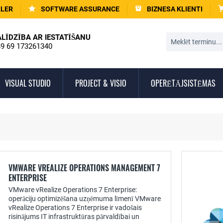
LLER
SOFTWARE ASSURANCE
BIZNESA KLIENTI
ALĪDZĪBA AR IESTATĪŠANU
9 69 173261340
VISUAL STUDIO
PROJECT & VISIO
OPERĒTĀJSISTĒMAS
VMWARE VREALIZE OPERATIONS MANAGEMENT 7
ENTERPRISE
VMware vRealize Operations 7 Enterprise:
operāciju optimizēšana uzņēmuma līmenī VMware
vRealize Operations 7 Enterprise ir vadošais
risinājums IT infrastruktūras pārvaldībai un