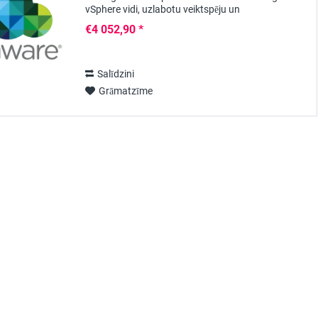
vSphere vidi, uzlabotu veiktspēju un
mērogojamību, kā arī uzlabotu drošību. Izmantojot
€4 052,90 *
VMware vCenter Server 7...
Salīdzini
Grāmatzīme