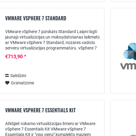
VMWARE VSPHERE 7 STANDARD
VMware vSphere 7 pārskats Standard Laipni lūgti
jaunajā virtualizācijas un mākoņdatošanas laikmetā
ar VMware vSphere 7 Standard, nozares vadošo
serveru virtualizācijas programmatūru. vSphere 7
Standard balstās uz iepriekšējo versiju...
€713,90 *
Salīdzini
Grāmatzīme
VMWARE VSPHERE 7 ESSENTIALS KIT
Atklājiet nākamo virtualizācijas līmeni ar VMware
vSphere 7 Essentials Kit VMware vSphere 7
Essentials Kit ir "viss vienā" komplekts maziem