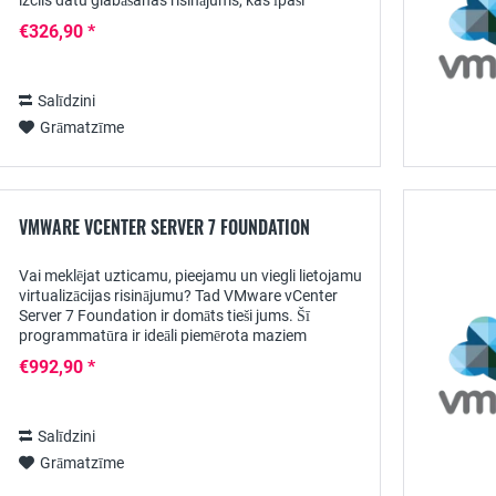
izcils datu glabāšanas risinājums, kas īpaši
izstrādāts darbvirsmas vidēm. Šajā īsajā
€326,90 *
produkta...
Salīdzini
Grāmatzīme
VMWARE VCENTER SERVER 7 FOUNDATION
Vai meklējat uzticamu, pieejamu un viegli lietojamu
virtualizācijas risinājumu? Tad VMware vCenter
Server 7 Foundation ir domāts tieši jums. Šī
programmatūra ir ideāli piemērota maziem
uzņēmumiem, kas vēlas izmantot virtualizācijas...
€992,90 *
Salīdzini
Grāmatzīme