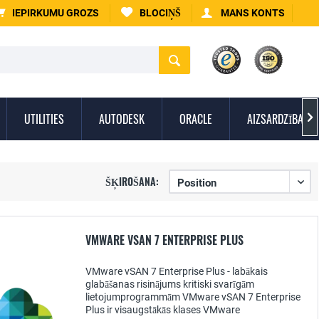
IEPIRKUMU GROZS
BLOCIŅŠ
MANS KONTS
UTILITIES
AUTODESK
ORACLE
AIZSARDZĪBA PR

ŠĶIROŠANA:
VMWARE VSAN 7 ENTERPRISE PLUS
VMware vSAN 7 Enterprise Plus - labākais
glabāšanas risinājums kritiski svarīgām
lietojumprogrammām VMware vSAN 7 Enterprise
Plus ir visaugstākās klases VMware