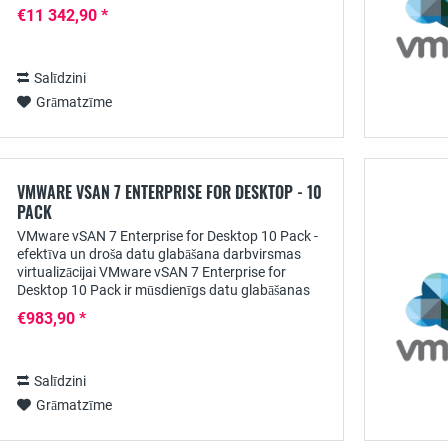
uzraudzībai uzņēmuma līmenī. Šajā īsajā produkta
€11 342,90 *
aprakstā...
Salīdzini
Grāmatzīme
VMWARE VSAN 7 ENTERPRISE FOR DESKTOP - 10
PACK
VMware vSAN 7 Enterprise for Desktop 10 Pack -
efektīva un droša datu glabāšana darbvirsmas
virtualizācijai VMware vSAN 7 Enterprise for
Desktop 10 Pack ir mūsdienīgs datu glabāšanas
risinājums, kas īpaši izstrādāts, lai apmierinātu to...
€983,90 *
Salīdzini
Grāmatzīme