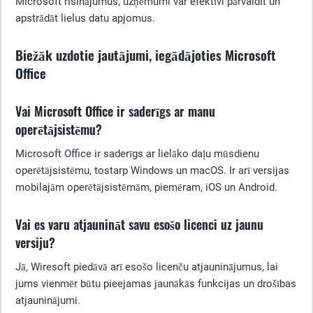
Microsoft risinājumus, uzņēmumi var efektīvi pārvaldīt un
apstrādāt lielus datu apjomus.
Biežāk uzdotie jautājumi, iegādājoties Microsoft
Office
Vai Microsoft Office ir saderīgs ar manu
operētājsistēmu?
Microsoft Office ir saderīgs ar lielāko daļu mūsdienu
operētājsistēmu, tostarp Windows un macOS. Ir arī versijas
mobilajām operētājsistēmām, piemēram, iOS un Android.
Vai es varu atjaunināt savu esošo licenci uz jaunu
versiju?
Jā, Wiresoft piedāvā arī esošo licenču atjauninājumus, lai
jums vienmēr būtu pieejamas jaunākās funkcijas un drošības
atjauninājumi.