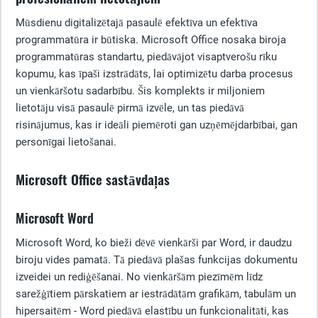
Mūsdienu digitalizētajā pasaulē efektīva un efektīva
programmatūra ir būtiska. Microsoft Office nosaka biroja
programmatūras standartu, piedāvājot visaptverošu rīku
kopumu, kas īpaši izstrādāts, lai optimizētu darba procesus
un vienkāršotu sadarbību. Šis komplekts ir miljoniem
lietotāju visā pasaulē pirmā izvēle, un tas piedāvā
risinājumus, kas ir ideāli piemēroti gan uzņēmējdarbībai, gan
personīgai lietošanai.
Microsoft Office sastāvdaļas
Microsoft Word
Microsoft Word, ko bieži dēvē vienkārši par Word, ir daudzu
biroju vides pamatā. Tā piedāvā plašas funkcijas dokumentu
izveidei un rediģēšanai. No vienkāršām piezīmēm līdz
sarežģītiem pārskatiem ar iestrādātām grafikām, tabulām un
hipersaitēm - Word piedāvā elastību un funkcionalitāti, kas