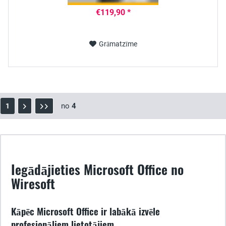
€119,90 *
Grāmatzīme
no
4
1
Iegādājieties Microsoft Office no
Wiresoft
Kāpēc Microsoft Office ir labākā izvēle
profesionāliem lietotājiem