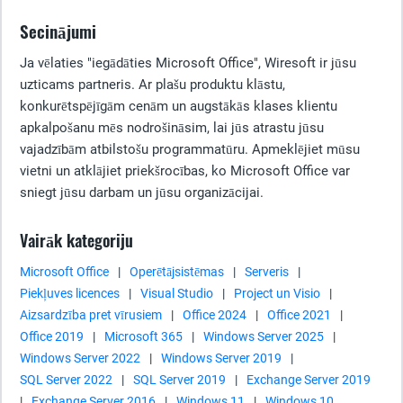
Secinājumi
Ja vēlaties "iegādāties Microsoft Office", Wiresoft ir jūsu
uzticams partneris. Ar plašu produktu klāstu,
konkurētspējīgām cenām un augstākās klases klientu
apkalpošanu mēs nodrošināsim, lai jūs atrastu jūsu
vajadzībām atbilstošu programmatūru. Apmeklējiet mūsu
vietni un atklājiet priekšrocības, ko Microsoft Office var
sniegt jūsu darbam un jūsu organizācijai.
Vairāk kategoriju
Microsoft Office
|
Operētājsistēmas
|
Serveris
|
Piekļuves licences
|
Visual Studio
|
Project un Visio
|
Aizsardzība pret vīrusiem
|
Office 2024
|
Office 2021
|
Office 2019
|
Microsoft 365
|
Windows Server 2025
|
Windows Server 2022
|
Windows Server 2019
|
SQL Server 2022
|
SQL Server 2019
|
Exchange Server 2019
|
Exchange Server 2016
|
Windows 11
|
Windows 10