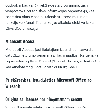
Outlook ir kas vairāk nekā e-pasta programma; tas ir
visaptverošs personiskās informācijas organizētājs, kas
nodrošina rīkus e-pasta, kalendāru, uzdevumu un citu
funkciju veikšanai. Tās funkcijas atbalsta efektīvu laika
pārvaldību un saziņu.
Microsoft Access
Microsoft Access ļauj lietotājiem izstrādāt un pārvaldīt
datubāzu lietojumprogrammas. Tas ir jaudīgs rīks tiem, kam
nepieciešams pārvaldīt sarežģītas datu kopas, ar funkcijām,
kas atbalsta vieglu datu apstrādi un izgūšanu.
Priekšrocības, iegādājoties Microsoft Office no
Wiresoft
Oriģinālas licences par pieņemamām cenām
Wiresoft garantē oriģinālu Microsoft Office licenču