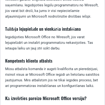
saņemšanu. Iegādājoties legālu programmatūru no Wiresoft,
jūs varat būt droši, ka jums ir visi nepieciešamie
atjauninājumi un Microsoft nodrošinātie drošības ielāpi.
Tūlītēja lejupielāde un vienkārša instalēšana
Iegādājoties Microsoft Office no Wiresoft, jūs varat
lejupielādēt un instalēt programmatūru nekavējoties. Tas
ietaupa laiku un ļauj ātri sākt darbu.
Kompetents klientu atbalsts
Mūsu atbalsta komanda ir augsti kvalificēta un pieredzējusi,
risinot visus ar Microsoft Office iegādi un lietošanu saistītos
jautājumus. Mēs atbalstām jūs ne tikai iegādes procesā, bet
arī programmatūras instalēšanas un konfigurēšanas laikā.
Kā izvēlēties pareizo Microsoft Office versiju?