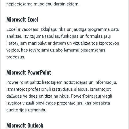
nepieciešama mūsdienu darbiniekiem.
Microsoft Excel
Excel ir vadošais izklājlapu rīks un jaudīga programma datu
analīzei. Izvirzījuma tabulas, funkcijas un formulas ļauj
lietotājiem manipulēt ar datiem un vizualizēt tos izprotošos
veidos, kas ievērojami uzlabo lēmumu pieņemšanas
procesus.
Microsoft PowerPoint
PowerPoint palīdz lietotājiem nodot idejas un informāciju,
izmantojot profesionāli izstrādātus slaidus. Izmantojot
dažādas veidnes un dizaina rīkus, PowerPoint ļauj viegli
izveidot vizuāli pievilcīgas prezentācijas, kas piesaista
auditorijas uzmanību.
Microsoft Outlook