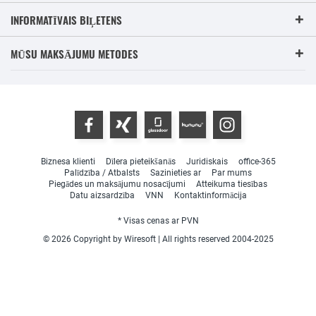
INFORMATĪVAIS BIĻETENS
MŪSU MAKSĀJUMU METODES
Biznesa klienti
Dīlera pieteikšanās
Juridiskais
office-365
Palīdzība / Atbalsts
Sazinieties ar
Par mums
Piegādes un maksājumu nosacījumi
Atteikuma tiesības
Datu aizsardzība
VNN
Kontaktinformācija
* Visas cenas ar PVN
© 2026 Copyright by Wiresoft | All rights reserved 2004-2025