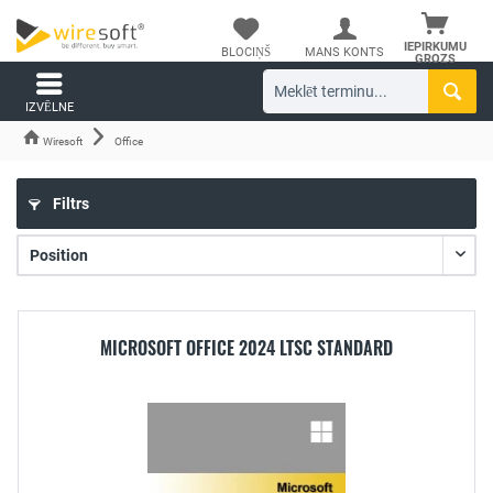
IEPIRKUMU
BLOCIŅŠ
MANS KONTS
GROZS
IZVĒLNE
Wiresoft
Office
Filtrs
MICROSOFT OFFICE 2024 LTSC STANDARD