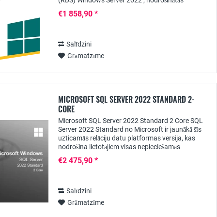
(RDS) Windows Server 2022 , nodrošinātās
lietojumprogrammas var centralizēti padarīt
€1 858,90 *
pieejamas...
Salīdzini
Grāmatzīme
MICROSOFT SQL SERVER 2022 STANDARD 2-
CORE
Microsoft SQL Server 2022 Standard 2 Core SQL
Server 2022 Standard no Microsoft ir jaunākā šīs
uzticamās relāciju datu platformas versija, kas
nodrošina lietotājiem visas nepieciešamās
datubāzes un analīzes un pārskatu veidošanas...
€2 475,90 *
Salīdzini
Grāmatzīme