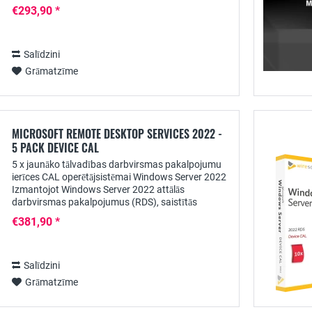
komponents uzņēmumiem, kuriem nepieciešama
€293,90 *
jaudīga un...
Salīdzini
Grāmatzīme
MICROSOFT REMOTE DESKTOP SERVICES 2022 -
5 PACK DEVICE CAL
5 x jaunāko tālvadības darbvirsmas pakalpojumu
ierīces CAL operētājsistēmai Windows Server 2022
Izmantojot Windows Server 2022 attālās
darbvirsmas pakalpojumus (RDS), saistītās
lietojumprogrammas lietotājiem var nodrošināt
€381,90 *
centralizēti....
Salīdzini
Grāmatzīme