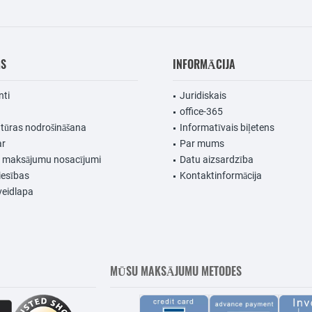
MS
INFORMĀCIJA
nti
Juridiskais
office-365
ūras nodrošināšana
Informatīvais biļetens
ar
Par mums
n maksājumu nosacījumi
Datu aizsardzība
iesības
Kontaktinformācija
veidlapa
MŪSU MAKSĀJUMU METODES