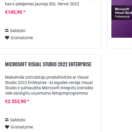
kas ir pieejamas jaunajā SQL Server 2022
programmatūrā noteiktām redakcijām -...
€145,90 *
Salīdzini
Grāmatzīme
MICROSOFT VISUAL STUDIO 2022 ENTERPRISE
Maksimāla izstrādātāju produktivitāte ar Visual
Studio 2022 Enterprise - kā iegādes versija Visual
Studio ir pārbaudīta Microsoft integrētā izstrādes
vide sarežģītu uzņēmumu lietojumprogrammu
projektēšanai un izvietošanai dažādās jomās....
€2 353,90 *
Salīdzini
Grāmatzīme