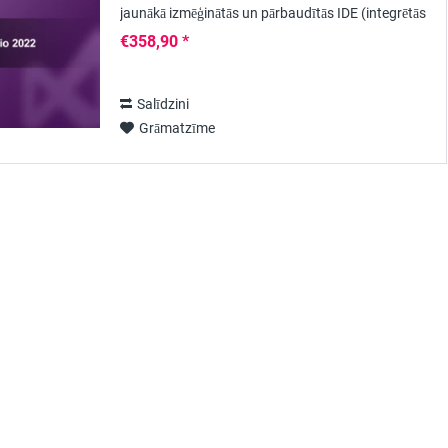
jaunākā izmēģinātās un pārbaudītās IDE (integrētās
izstrādes vides) versija, kas izstrādāta...
€358,90 *
Salīdzini
Grāmatzīme