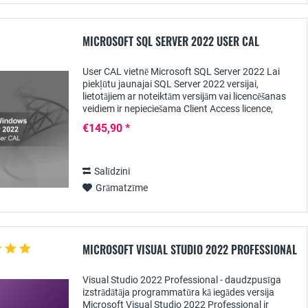
MICROSOFT SQL SERVER 2022 USER CAL
User CAL vietnē Microsoft SQL Server 2022 Lai
piekļūtu jaunajai SQL Server 2022 versijai,
lietotājiem ar noteiktām versijām vai licencēšanas
veidiem ir nepieciešama Client Access licence,
piemēram, User CAL veidā. Tikai ar šādu licenci...
€145,90 *
Salīdzini
Grāmatzīme
MICROSOFT VISUAL STUDIO 2022 PROFESSIONAL
Visual Studio 2022 Professional - daudzpusīga
izstrādātāja programmatūra kā iegādes versija
Microsoft Visual Studio 2022 Professional ir