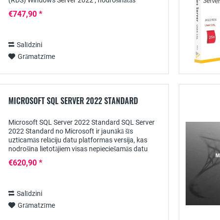
(RDS) Windows Server 2022 , nodrošinātās
lietojumprogrammas var centralizēti padarīt...
€747,90 *
Salīdzini
Grāmatzīme
MICROSOFT SQL SERVER 2022 STANDARD
Microsoft SQL Server 2022 Standard SQL Server
2022 Standard no Microsoft ir jaunākā šīs
uzticamās relāciju datu platformas versija, kas
nodrošina lietotājiem visas nepieciešamās datu
bāzes un analīzes un pārskatu veidošanas
€620,90 *
funkcijas,...
Salīdzini
Grāmatzīme