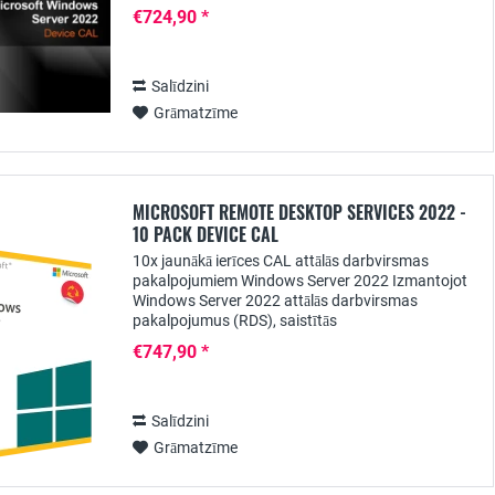
risinājumu uzņēmumiem, kuriem nepieciešama...
€724,90 *
Salīdzini
Grāmatzīme
MICROSOFT REMOTE DESKTOP SERVICES 2022 -
10 PACK DEVICE CAL
10x jaunākā ierīces CAL attālās darbvirsmas
pakalpojumiem Windows Server 2022 Izmantojot
Windows Server 2022 attālās darbvirsmas
pakalpojumus (RDS), saistītās
lietojumprogrammas lietotājiem var nodrošināt
€747,90 *
centralizēti. Lai lietotāji tos...
Salīdzini
Grāmatzīme