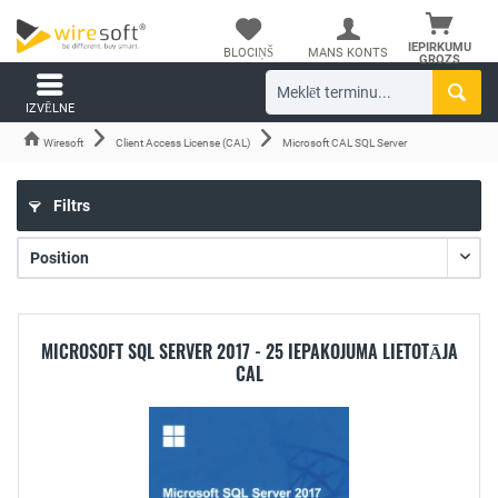
IEPIRKUMU
BLOCIŅŠ
MANS KONTS
GROZS
IZVĒLNE
Wiresoft
Client Access License (CAL)
Microsoft CAL SQL Server
Filtrs
MICROSOFT SQL SERVER 2017 - 25 IEPAKOJUMA LIETOTĀJA
CAL