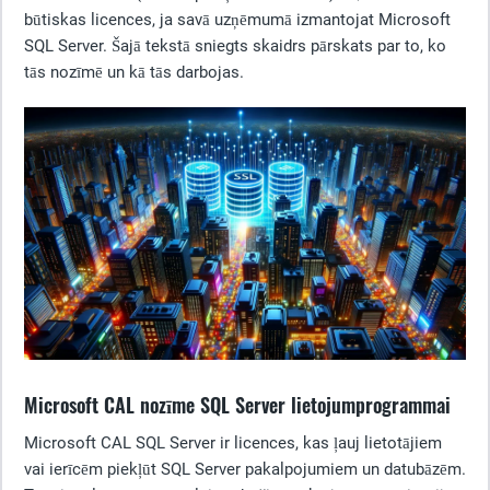
būtiskas licences, ja savā uzņēmumā izmantojat Microsoft
SQL Server. Šajā tekstā sniegts skaidrs pārskats par to, ko
tās nozīmē un kā tās darbojas.
Microsoft CAL nozīme SQL Server lietojumprogrammai
Microsoft CAL SQL Server ir licences, kas ļauj lietotājiem
vai ierīcēm piekļūt SQL Server pakalpojumiem un datubāzēm.