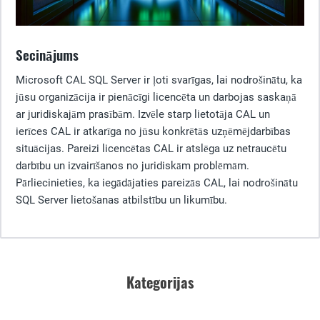
Secinājums
Microsoft CAL SQL Server ir ļoti svarīgas, lai nodrošinātu, ka
jūsu organizācija ir pienācīgi licencēta un darbojas saskaņā
ar juridiskajām prasībām. Izvēle starp lietotāja CAL un
ierīces CAL ir atkarīga no jūsu konkrētās uzņēmējdarbības
situācijas. Pareizi licencētas CAL ir atslēga uz netraucētu
darbību un izvairīšanos no juridiskām problēmām.
Pārliecinieties, ka iegādājaties pareizās CAL, lai nodrošinātu
SQL Server lietošanas atbilstību un likumību.
Kategorijas