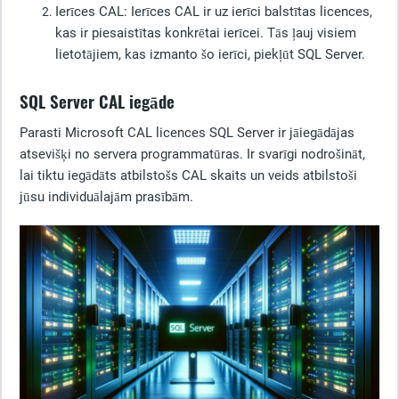
Ierīces CAL
: Ierīces CAL ir uz ierīci balstītas licences,
kas ir piesaistītas konkrētai ierīcei. Tās ļauj visiem
lietotājiem, kas izmanto šo ierīci, piekļūt SQL Server.
SQL Server CAL iegāde
Parasti Microsoft CAL licences SQL Server ir jāiegādājas
atsevišķi no servera programmatūras. Ir svarīgi nodrošināt,
lai tiktu iegādāts atbilstošs CAL skaits un veids atbilstoši
jūsu individuālajām prasībām.