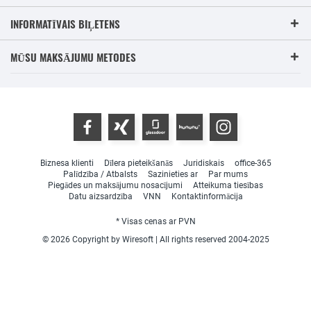
INFORMATĪVAIS BIĻETENS
MŪSU MAKSĀJUMU METODES
Biznesa klienti
Dīlera pieteikšanās
Juridiskais
office-365
Palīdzība / Atbalsts
Sazinieties ar
Par mums
Piegādes un maksājumu nosacījumi
Atteikuma tiesības
Datu aizsardzība
VNN
Kontaktinformācija
* Visas cenas ar PVN
© 2026 Copyright by Wiresoft | All rights reserved 2004-2025