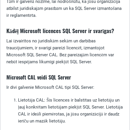
Tām ir galvenā nozīme, lai nodrošinātu, ka jūsu organizācija
atbilst juridiskajām prasībām un ka SQL Server izmantošana
ir reglamentēta.
Kādēļ Microsoft licences SQL Server ir svarīgas?
Lai izvairītos no juridiskām sekām un darbības
traucējumiem, ir svarīgi pareizi licencēt, izmantojot
Microsoft SQL Server CAL. Bez pareizajām licencēm var
nebūt iespējams likumīgi piekļūt SQL Server.
Microsoft CAL veidi SQL Server
Ir divi galvenie Microsoft CAL tipi SQL Server:
Lietotāja CAL
: Šīs licences ir balstītas uz lietotāju un
ļauj konkrētam lietotājam piekļūt SQL Server. Lietotāja
CAL ir ideāli piemērotas, ja jūsu organizācijā ir daudz
ierīču un mazāk lietotāju.