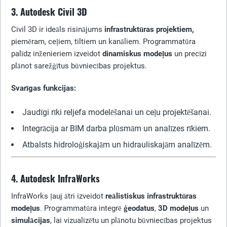
3. Autodesk Civil 3D
Civil 3D ir ideāls risinājums
infrastruktūras projektiem,
piemēram, ceļiem, tiltiem un kanāliem. Programmatūra
palīdz inženieriem izveidot
dinamiskus modeļus
un precīzi
plānot sarežģītus būvniecības projektus.
Svarīgas funkcijas:
Jaudīgi rīki reljefa modelēšanai un ceļu projektēšanai.
Integrācija ar BIM darba plūsmām un analīzes rīkiem.
Atbalsts hidroloģiskajām un hidrauliskajām analīzēm.
4. Autodesk InfraWorks
InfraWorks ļauj ātri izveidot
reālistiskus infrastruktūras
modeļus
. Programmatūra integrē
ģeodatus
,
3D modeļus
un
simulācijas
, lai vizualizētu un plānotu būvniecības projektus