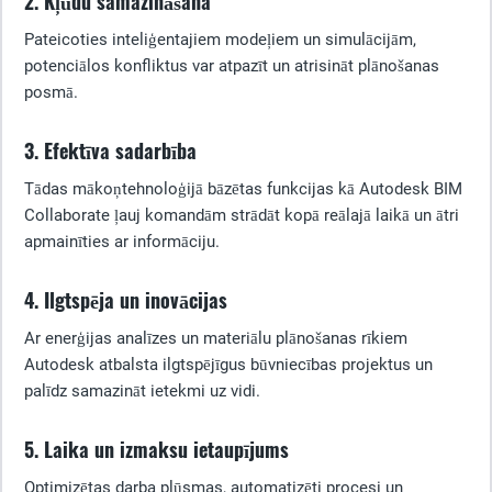
2. Kļūdu samazināšana
Pateicoties inteliģentajiem modeļiem un simulācijām,
potenciālos konfliktus var atpazīt un atrisināt plānošanas
posmā.
3. Efektīva sadarbība
Tādas mākoņtehnoloģijā bāzētas funkcijas kā Autodesk BIM
Collaborate ļauj komandām strādāt kopā reālajā laikā un ātri
apmainīties ar informāciju.
4. Ilgtspēja un inovācijas
Ar enerģijas analīzes un materiālu plānošanas rīkiem
Autodesk atbalsta ilgtspējīgus būvniecības projektus un
palīdz samazināt ietekmi uz vidi.
5. Laika un izmaksu ietaupījums
Optimizētas darba plūsmas, automatizēti procesi un