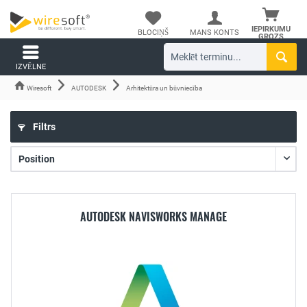
IEPIRKUMU
BLOCIŅŠ
MANS KONTS
GROZS
IZVĒLNE
Wiresoft
AUTODESK
Arhitektūra un būvniecība
Filtrs
AUTODESK NAVISWORKS MANAGE