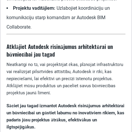
Projektu vadītājiem:
Uzlabojiet koordināciju un
komunikāciju starp komandām ar Autodesk BIM
Collaborate.
Atklājiet Autodesk risinājumus arhitektūrai un
būvniecībai jau tagad
Neatkarīgi no tā, vai projektējat ēkas, plānojat infrastruktūru
vai realizējat pilsētvides attīstību, Autodesk ir rīki, kas
nepieciešami, lai efektīvi un precīzi īstenotu projektus.
Atklājiet mūsu produktus un paceliet savus būvniecības
projektus jaunā līmenī.
Sāciet jau tagad izmantot Autodesk risinājumus arhitektūrai
un būvniecībai un gūstiet labumu no inovatīviem rīkiem, kas
padarīs jūsu projektus ātrākus, efektīvākus un
ilgtspējīgākus.