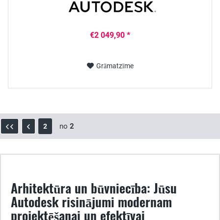
€2 049,90 *
Grāmatzīme
no
2
2
Arhitektūra un būvniecība: Jūsu
Autodesk risinājumi modernam
projektēšanai un efektīvai