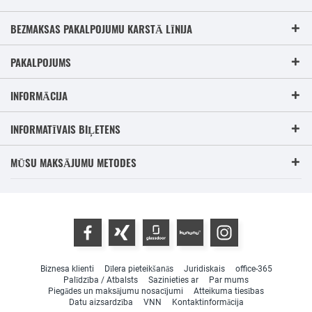
BEZMAKSAS PAKALPOJUMU KARSTĀ LĪNIJA
PAKALPOJUMS
INFORMĀCIJA
INFORMATĪVAIS BIĻETENS
MŪSU MAKSĀJUMU METODES
Biznesa klienti
Dīlera pieteikšanās
Juridiskais
office-365
Palīdzība / Atbalsts
Sazinieties ar
Par mums
Piegādes un maksājumu nosacījumi
Atteikuma tiesības
Datu aizsardzība
VNN
Kontaktinformācija