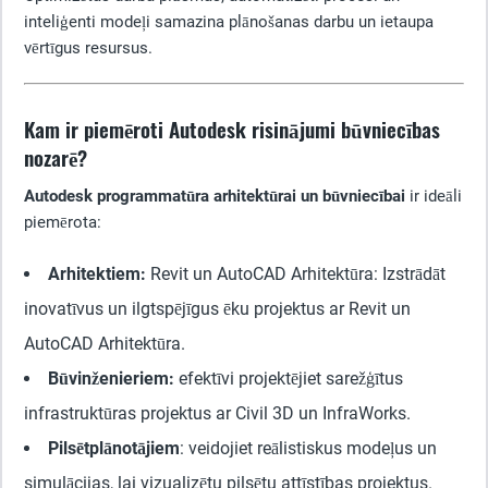
inteliģenti modeļi samazina plānošanas darbu un ietaupa
vērtīgus resursus.
Kam ir piemēroti Autodesk risinājumi būvniecības
nozarē?
Autodesk programmatūra arhitektūrai un būvniecībai
ir ideāli
piemērota:
Arhitektiem:
Revit un AutoCAD Arhitektūra: Izstrādāt
inovatīvus un ilgtspējīgus ēku projektus ar Revit un
AutoCAD Arhitektūra.
Būvinženieriem:
efektīvi projektējiet sarežģītus
infrastruktūras projektus ar Civil 3D un InfraWorks.
Pilsētplānotājiem
: veidojiet reālistiskus modeļus un
simulācijas, lai vizualizētu pilsētu attīstības projektus.