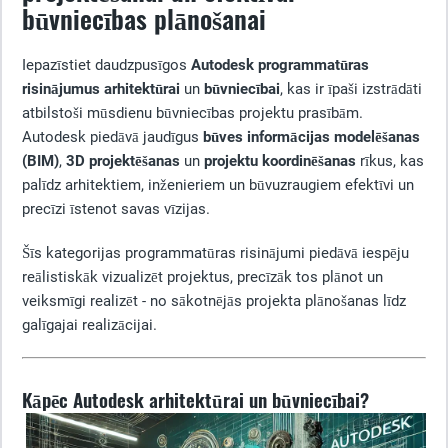
būvniecības plānošanai
Iepazīstiet daudzpusīgos
Autodesk programmatūras
risinājumus
arhitektūrai
un
būvniecībai
, kas ir īpaši izstrādāti
atbilstoši mūsdienu būvniecības projektu prasībām.
Autodesk piedāvā jaudīgus
būves informācijas modelēšanas
(BIM)
,
3D projektēšanas
un
projektu koordinēšanas
rīkus, kas
palīdz arhitektiem, inženieriem un būvuzraugiem efektīvi un
precīzi īstenot savas vīzijas.
Šīs kategorijas programmatūras risinājumi piedāvā iespēju
reālistiskāk vizualizēt projektus, precīzāk tos plānot un
veiksmīgi realizēt - no sākotnējās projekta plānošanas līdz
galīgajai realizācijai.
Kāpēc Autodesk arhitektūrai un būvniecībai?