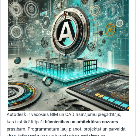
Autodesk ir vadošais BIM un CAD risinājumu piegādātājs,
kas izstrādāti īpaši
būvniecības un arhitektūras nozares
prasībām. Programmatūra ļauj plānot, projektēt un pārvaldīt