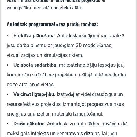
ēkas
,
infrastruktūras
un
būvniecības projektus
ar
visaugstāko precizitāti un efektivitāti.
Autodesk programmatūras priekšrocības:
Efektīva plānošana
: Autodesk risinājumi racionalizē
jūsu darba plūsmu ar jaudīgiem 3D modelēšanas,
vizualizācijas un simulācijas rīkiem.
Uzlabota sadarbība:
mākoņtehnoloģiju iespējas ļauj
komandām strādāt pie projektiem reālajā laikā neatkarīgi
no to atrašanās vietas.
Veicināt ilgtspējību:
Izstrādājiet videi draudzīgus un
resursefektīvus projektus, izmantojot progresīvus rīkus
enerģijas analīzei un materiālu izmantošanai.
Droša nākotne
: Autodesk izmanto tādas inovācijas kā
mākslīgais intelekts un ģeneratīvais dizains, lai jūsu