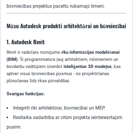
būvniecības projektus paceltu nākamajā līmenī.
Mūsu Autodesk produkti arhitektūrai un būvniecībai
1. Autodesk Revit
Revit ir vadošais risinājums
ēku informācijas modelēšanai
(BIM)
. Šī programmatūra ļauj arhitektiem, inženieriem un
būvdarbu vadītājiem izveidot
inteliģentus 3D modeļus
, kas
aptver visus būvniecības posmus - no projektēšanas
plānošanas līdz ēkas pārvaldībai.
Svarīgas funkcijas:
Integrēti rīki arhitektūrai, būvniecībai un MEP.
Reāllaika sadarbība ar citām projekta ieinteresētajām
pusēm.