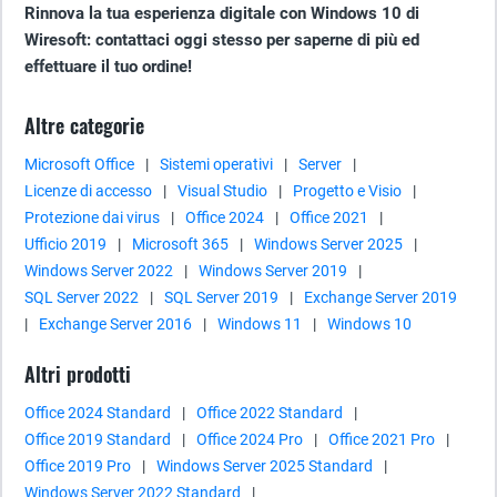
Rinnova la tua esperienza digitale con Windows 10 di
Wiresoft: contattaci oggi stesso per saperne di più ed
effettuare il tuo ordine!
Altre categorie
Microsoft Office
|
Sistemi operativi
|
Server
|
Licenze di accesso
|
Visual Studio
|
Progetto e Visio
|
Protezione dai virus
|
Office 2024
|
Office 2021
|
Ufficio 2019
|
Microsoft 365
|
Windows Server 2025
|
Windows Server 2022
|
Windows Server 2019
|
SQL Server 2022
|
SQL Server 2019
|
Exchange Server 2019
|
Exchange Server 2016
|
Windows 11
|
Windows 10
Altri prodotti
Office 2024 Standard
|
Office 2022 Standard
|
Office 2019 Standard
|
Office 2024 Pro
|
Office 2021 Pro
|
Office 2019 Pro
|
Windows Server 2025 Standard
|
Windows Server 2022 Standard
|