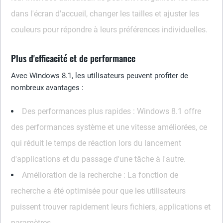
dans l'écran d'accueil, changer les tailles et ajuster les
couleurs pour répondre à leurs préférences individuelles.
Plus d'efficacité et de performance
Avec Windows 8.1, les utilisateurs peuvent profiter de
nombreux avantages :
Des performances plus rapides :
Windows 8.1 offre
des performances système et une vitesse améliorées, ce
qui réduit le temps de réaction lors du lancement
d'applications et du passage d'une tâche à l'autre.
Amélioration de la recherche :
La fonction de
recherche a été optimisée pour que les utilisateurs
puissent trouver rapidement leurs fichiers, applications et
paramètres.