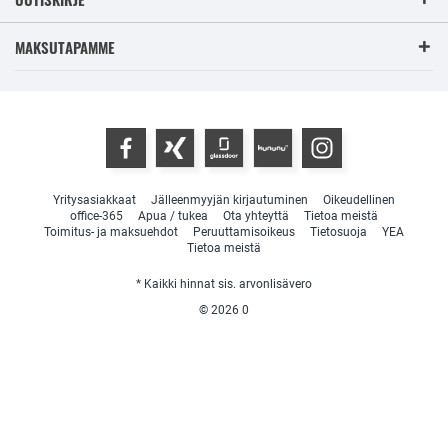
MAKSUTAPAMME
Yritysasiakkaat
Jälleenmyyjän kirjautuminen
Oikeudellinen
office-365
Apua / tukea
Ota yhteyttä
Tietoa meistä
Toimitus- ja maksuehdot
Peruuttamisoikeus
Tietosuoja
YEA
Tietoa meistä
* Kaikki hinnat sis. arvonlisävero
© 2026
0