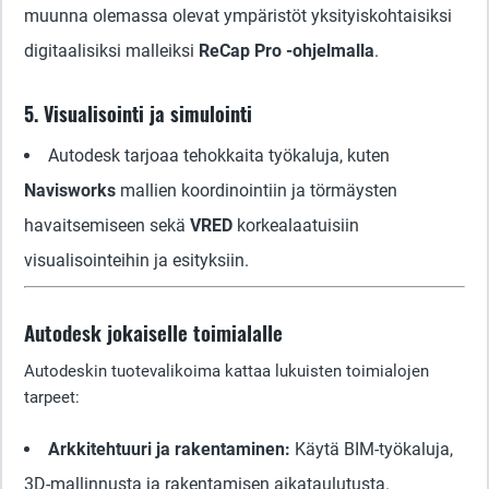
muunna olemassa olevat ympäristöt yksityiskohtaisiksi
digitaalisiksi malleiksi
ReCap Pro -ohjelmalla
.
5. Visualisointi ja simulointi
Autodesk tarjoaa tehokkaita työkaluja, kuten
Navisworks
mallien koordinointiin ja törmäysten
havaitsemiseen sekä
VRED
korkealaatuisiin
visualisointeihin ja esityksiin.
Autodesk jokaiselle toimialalle
Autodeskin tuotevalikoima kattaa lukuisten toimialojen
tarpeet:
Arkkitehtuuri ja rakentaminen:
Käytä BIM-työkaluja,
3D-mallinnusta ja rakentamisen aikataulutusta.