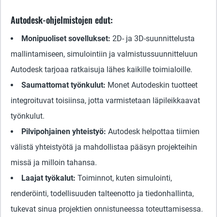
Autodesk-ohjelmistojen edut:
Monipuoliset sovellukset:
2D- ja 3D-suunnittelusta
mallintamiseen, simulointiin ja valmistussuunnitteluun
Autodesk tarjoaa ratkaisuja lähes kaikille toimialoille.
Saumattomat työnkulut:
Monet Autodeskin tuotteet
integroituvat toisiinsa, jotta varmistetaan läpileikkaavat
työnkulut.
Pilvipohjainen yhteistyö:
Autodesk helpottaa tiimien
välistä yhteistyötä ja mahdollistaa pääsyn projekteihin
missä ja milloin tahansa.
Laajat työkalut:
Toiminnot, kuten simulointi,
renderöinti, todellisuuden talteenotto ja tiedonhallinta,
tukevat sinua projektien onnistuneessa toteuttamisessa.