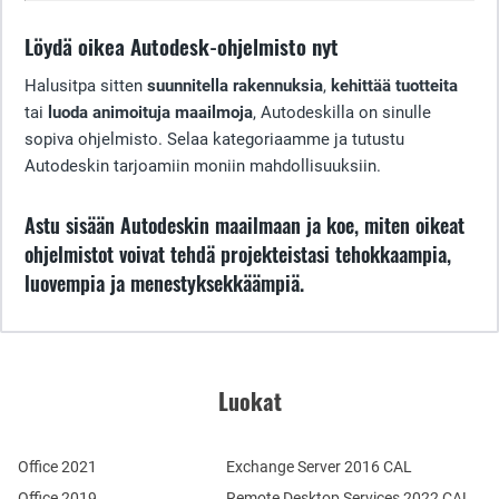
Löydä oikea Autodesk-ohjelmisto nyt
Halusitpa sitten
suunnitella rakennuksia
,
kehittää tuotteita
tai
luoda animoituja maailmoja
, Autodeskilla on sinulle
sopiva ohjelmisto. Selaa kategoriaamme ja tutustu
Autodeskin tarjoamiin moniin mahdollisuuksiin.
Astu sisään Autodeskin maailmaan ja koe, miten oikeat
ohjelmistot voivat tehdä projekteistasi tehokkaampia,
luovempia ja menestyksekkäämpiä.
Luokat
Office 2021
Exchange Server 2016 CAL
Office 2019
Remote Desktop Services 2022 CAL