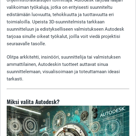
ohjelmistoratkaisujen toimittaja. Autodesk tarjoaa laajan
valikoiman työkaluja, jotka on erityisesti suunniteltu
edistämään luovuutta, tehokkuutta ja tuottavuutta eri
toimialoilla. Upeista 3D-suunnitelmista tarkkaan
suunnitteluun ja edistykselliseen valmistukseen Autodesk
tarjoaa sinulle oikeat työkalut, joilla voit viedä projektisi
seuraavalle tasolle.
Olitpa arkkitehti, insinööri, suunnittelija tai valmistuksen
ammattilainen, Autodeskin tuotteet auttavat sinua
suunnittelemaan, visualisoimaan ja toteuttamaan ideasi
tarkasti.
Miksi valita Autodesk?