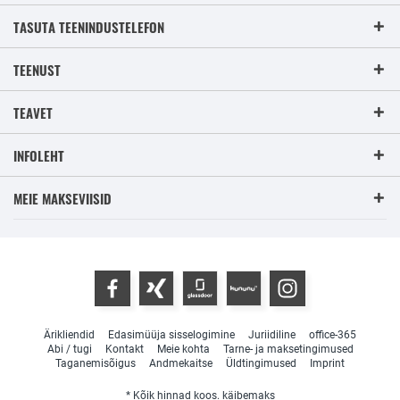
TASUTA TEENINDUSTELEFON
TEENUST
TEAVET
INFOLEHT
MEIE MAKSEVIISID
Ärikliendid
Edasimüüja sisselogimine
Juriidiline
office-365
Abi / tugi
Kontakt
Meie kohta
Tarne- ja maksetingimused
Taganemisõigus
Andmekaitse
Üldtingimused
Imprint
* Kõik hinnad koos. käibemaks