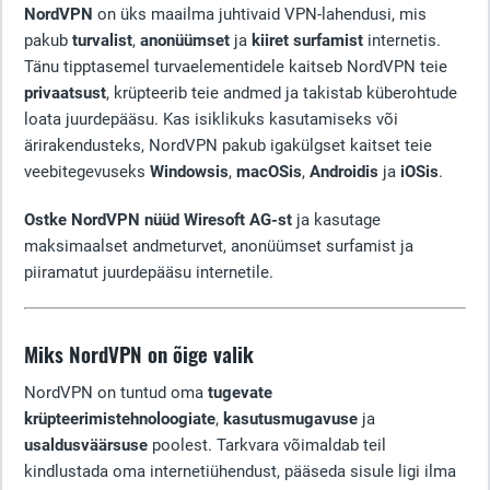
NordVPN
on üks maailma juhtivaid VPN-lahendusi, mis
pakub
turvalist
,
anonüümset
ja
kiiret surfamist
internetis.
Tänu tipptasemel turvaelementidele kaitseb NordVPN teie
privaatsust
, krüpteerib teie andmed ja takistab küberohtude
loata juurdepääsu. Kas isiklikuks kasutamiseks või
ärirakendusteks, NordVPN pakub igakülgset kaitset teie
veebitegevuseks
Windowsis
,
macOSis
,
Androidis
ja
iOSis
.
Ostke NordVPN nüüd Wiresoft AG-st
ja kasutage
maksimaalset andmeturvet, anonüümset surfamist ja
piiramatut juurdepääsu internetile.
Miks NordVPN on õige valik
NordVPN on tuntud oma
tugevate
krüpteerimistehnoloogiate
,
kasutusmugavuse
ja
usaldusväärsuse
poolest. Tarkvara võimaldab teil
kindlustada oma internetiühendust, pääseda sisule ligi ilma