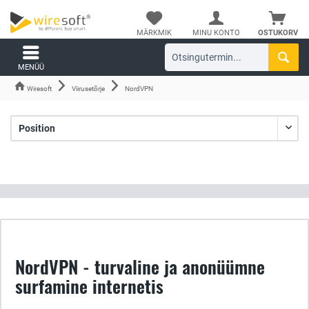
MÄRKMIK
MINU KONTO
OSTUKORV
MENÜÜ
Wiresoft
Viirusetõrje
NordVPN
NordVPN - turvaline ja anonüümne
surfamine internetis