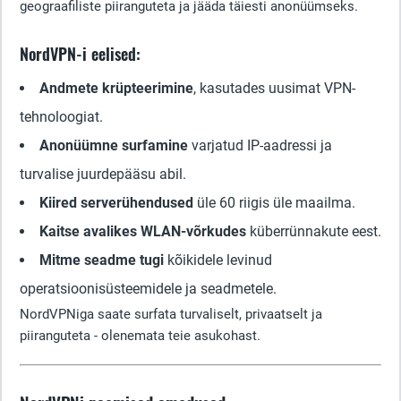
geograafiliste piiranguteta ja jääda täiesti anonüümseks.
NordVPN-i eelised:
Andmete krüpteerimine
, kasutades uusimat VPN-
tehnoloogiat.
Anonüümne surfamine
varjatud IP-aadressi ja
turvalise juurdepääsu abil.
Kiired serverühendused
üle 60 riigis üle maailma.
Kaitse avalikes WLAN-võrkudes
küberrünnakute eest.
Mitme seadme tugi
kõikidele levinud
operatsioonisüsteemidele ja seadmetele.
NordVPNiga saate surfata turvaliselt, privaatselt ja
piiranguteta - olenemata teie asukohast.