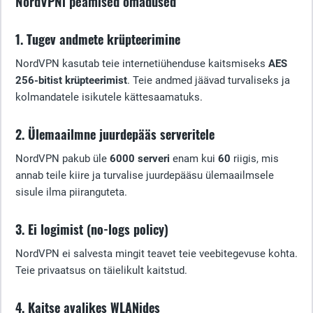
NordVPNi peamised omadused
1. Tugev andmete krüpteerimine
NordVPN kasutab teie internetiühenduse kaitsmiseks
AES
256-bitist krüpteerimist
. Teie andmed jäävad turvaliseks ja
kolmandatele isikutele kättesaamatuks.
2. Ülemaailmne juurdepääs serveritele
NordVPN pakub üle
6000 serveri
enam kui
60
riigis, mis
annab teile kiire ja turvalise juurdepääsu ülemaailmsele
sisule ilma piiranguteta.
3. Ei logimist (no-logs policy)
NordVPN ei salvesta mingit teavet teie veebitegevuse kohta.
Teie privaatsus on täielikult kaitstud.
4. Kaitse avalikes WLANides