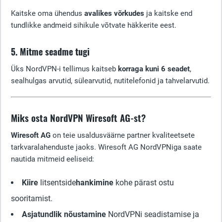
Kaitske oma ühendus
avalikes võrkudes
ja kaitske end
tundlikke andmeid sihikule võtvate häkkerite eest.
5. Mitme seadme tugi
Üks NordVPN-i tellimus kaitseb
korraga kuni 6 seadet
,
sealhulgas arvutid, sülearvutid, nutitelefonid ja tahvelarvutid.
Miks osta NordVPN Wiresoft AG-st?
Wiresoft AG
on teie usaldusväärne partner kvaliteetsete
tarkvaralahenduste jaoks. Wiresoft AG NordVPNiga saate
nautida mitmeid eeliseid:
Kiire
litsentside
hankimine
kohe pärast ostu
sooritamist.
Asjatundlik nõustamine
NordVPNi seadistamise ja