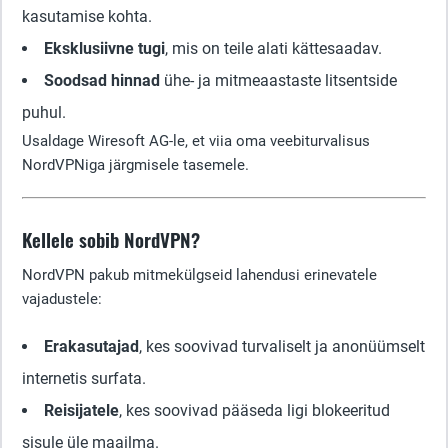
kasutamise kohta.
Eksklusiivne tugi
, mis on teile alati kättesaadav.
Soodsad hinnad
ühe- ja mitmeaastaste litsentside
puhul.
Usaldage Wiresoft AG-le, et viia oma veebiturvalisus
NordVPNiga järgmisele tasemele.
Kellele sobib NordVPN?
NordVPN pakub mitmekülgseid lahendusi erinevatele
vajadustele:
Erakasutajad
, kes soovivad turvaliselt ja anonüümselt
internetis surfata.
Reisijatele
, kes soovivad pääseda ligi blokeeritud
sisule üle maailma.