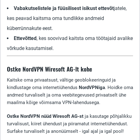
Vabakutselistele ja füüsilisest isikust ettevõt
jatele,
kes peavad kaitsma oma tundlikke andmeid
küberrünnakute eest.
Ettevõtted
, kes soovivad kaitsta oma töötajaid avalike
võrkude kasutamisel.
Ostke NordVPN Wiresoft AG-lt kohe
Kaitske oma privaatsust, vältige geoblokeeringuid ja
kindlustage oma internetiühendus
NordVPNiga
. Hoidke oma
andmed turvaliselt ja oma veebitegevused privaatselt ühe
maailma kõige võimsama VPN-lahendusega.
Ostke NordVPN nüüd Wiresoft AG-st
ja kasutage põhjalikku
turvalisust, kiiret ühendust ja piiramatut internetiühendust.
Surfake turvaliselt ja anonüümselt - igal ajal ja igal pool!